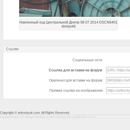
Наклонный ход Центральной Днепр 08 07 2014 DSCN6401
dimlys46
Ссылки
Социальные сети:
Ссылка для вставки на форум
:
Оригинал для вставки на форум:
Прямая ссылка на изображение
Copyright © artkostyuk.com. All Rights Reserved.
Разработано
CF Image Hosting script
| Design By
codefuture.co.uk