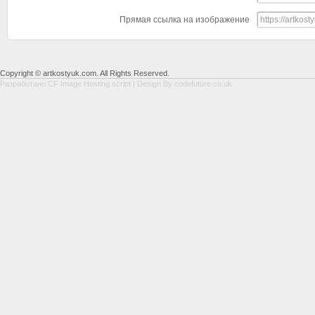
Прямая ссылка на изображение
Copyright © artkostyuk.com. All Rights Reserved.
Разработано
CF Image Hosting script
| Design By
codefuture.co.uk