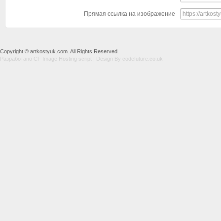
Прямая ссылка на изображение
Copyright © artkostyuk.com. All Rights Reserved.
Разработано
CF Image Hosting script
| Design By
codefuture.co.uk