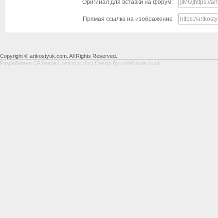
Оригинал для вставки на форум:
Прямая ссылка на изображение
Copyright © artkostyuk.com. All Rights Reserved.
Разработано
CF Image Hosting script
| Design By
codefuture.co.uk