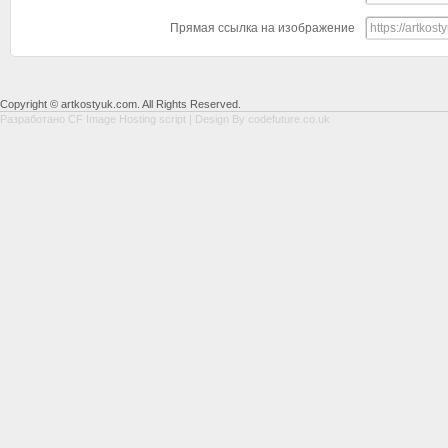
Прямая ссылка на изображение
Copyright © artkostyuk.com. All Rights Reserved.
Разработано
CF Image Hosting script
| Design By
codefuture.co.uk