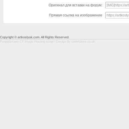
Оригинал для вставки на форум:
Прямая ссылка на изображение
Copyright © artkostyuk.com. All Rights Reserved.
Разработано
CF Image Hosting script
| Design By
codefuture.co.uk