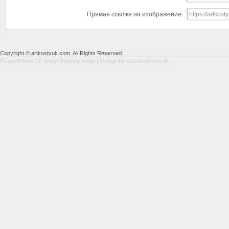
Прямая ссылка на изображение
Copyright © artkostyuk.com. All Rights Reserved.
Разработано
CF Image Hosting script
| Design By
codefuture.co.uk