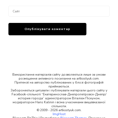
Використання матеріалів сайту дозволяється лише за умови
розміщення активного посилання на artkostyuk.com.
Претензії на авторство публікованих у блозі фотографій
приймаються.
Забороняється цитувати і публікувати матеріали цього сайту у
Facebook-спільноті “Екатеринослав-Днепропетровск-Днепр/
история города” адміністратором Віталієм Піскуном,
модератором Hans Kalinin і всіма учасниками вищевказаної
спільноти.
© 2009 - 2026 artkostyuk.com.
ImgHost
Blossom PinThis | Розроблена
Blossom Themes
. Працює на