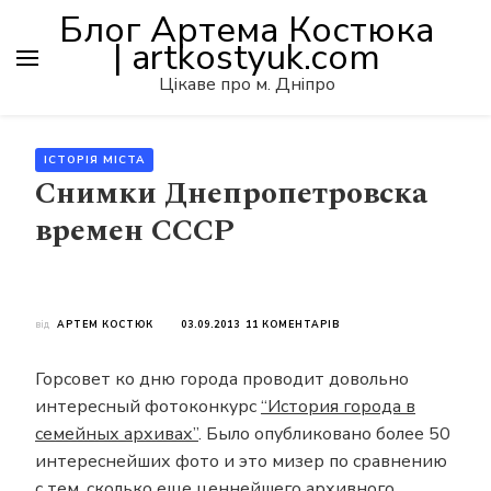
Блог Артема Костюка
| artkostyuk.com
Цікаве про м. Дніпро
ІСТОРІЯ МІСТА
Снимки Днепропетровска
времен СССР
ДО
від
АРТЕМ КОСТЮК
03.09.2013
11 КОМЕНТАРІВ
СНИМКИ
ДНЕПРОПЕТРОВСКА
Горсовет ко дню города проводит довольно
ВРЕМЕН
СССР
интересный фотоконкурс
“История города в
семейных архивах”
. Было опубликовано более 50
интереснейших фото и это мизер по сравнению
с тем, сколько еще ценнейшего архивного