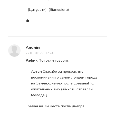
(Цитувати)
(Відповісти)
Анонім
27.03.2017 о 17:24
Рафик Погосян
говорит:
Артем!Спасибо за прекрасные
воспоминания о самом лучшем городе
на Земле,конечно,после Еревана!Пол
ожительных эмоций-хоть отбавляй!
Молодец!
Ереван на 2м месте после днепра