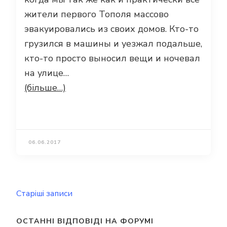
жители первого Тополя массово
эвакуировались из своих домов. Кто-то
грузился в машины и уезжал подальше,
кто-то просто выносил вещи и ночевал
на улице…
(більше…)
06.06.2017
Навігація
Старіші записи
за
записами
ОСТАННІ ВІДПОВІДІ НА ФОРУМІ