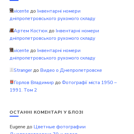
vicente
до
Інвентарні номери
дніпропетровського рухомого складу
Артем Костюк
до
Інвентарні номери
дніпропетровського рухомого складу
vicente
до
Інвентарні номери
дніпропетровського рухомого складу
Stranger
до
Видео о Днепропетровске
Горлов Владимир
до
Фотографії міста 1950 –
1991. Том 2
ОСТАННІ КОМЕНТАРІ У БЛОЗІ
Eugene
до
Цветные фотографии