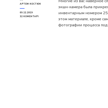
Многие из вас наверное сл
від
АРТЕМ КОСТЮК
экшн-камера была прикреп
инвентарным номером 2567
09.12.2019
ДО
32 КОМЕНТАРІ
этом материале, кроме са
СЪЕМКА
ГОРОДА
фотографии процесса под
С
ТРОЛЛЕЙБУСНОЙ
ШТАНГИ