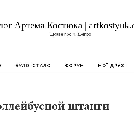
лог Артема Костюка | artkostyuk
Цікаве про м. Дніпро
Е
БУЛО-СТАЛО
ФОРУМ
МОЇ ДРУЗІ
роллейбусной штанги