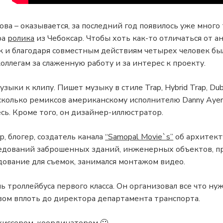
ова – оказывается, за последний год появилось уже много
ра
ролика
из Чебоксар. Чтобы хоть как-то отличаться от а
 и благодаря совместным действиям четырех человек бы
оллегам за слаженную работу и за интерес к проекту.
узыки к клипу. Пишет музыку в стиле Trap, Hybrid Trap, Dubs
есколько ремиксов американскому исполнителю Danny Ayer
сь. Кроме того, он дизайнер-иллюстратор.
, блогер, создатель канала
“Samopal Movie`s”
об архитект
следований заброшенных зданий, инженерных объектов,
ование для съемок, занимался монтажом видео.
ь троллейбуса первого класса. Он организовал все что нуж
ом вплоть до директора департамента транспорта.