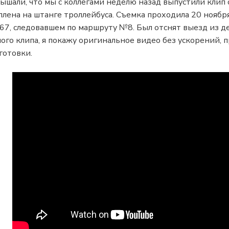
ышали, что мы с коллегами неделю назад выпустили клип 
лена на штанге троллейбуса. Съемка проходила 20 ноябр
, следовавшем по маршруту №8. Был отснят выезд из деп
мого клипа, я покажу оригинальное видео без ускорений,
готовки.