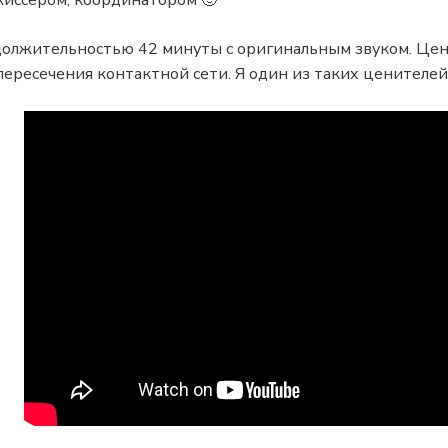
ежиссером, координатором 🙂
должительностью 42 минуты с оригинальным звуком. Цен
пересечения контактной сети. Я один из таких ценителе