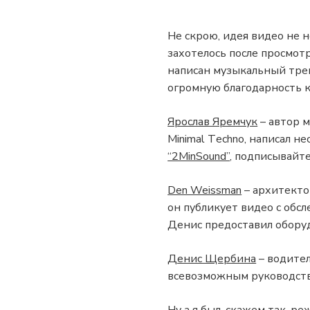
Не скрою, идея видео не н
захотелось после просмот
написан музыкальный трек
огромную благодарность к
Ярослав Яремчук
– автор м
Minimal Тechno, написал н
“2MinSound”
, подписывайте
Den Weissman
– архитектор
он публикует видео с об
Денис предоставил оборуд
Денис Щербина
– водител
всевозможным руководств