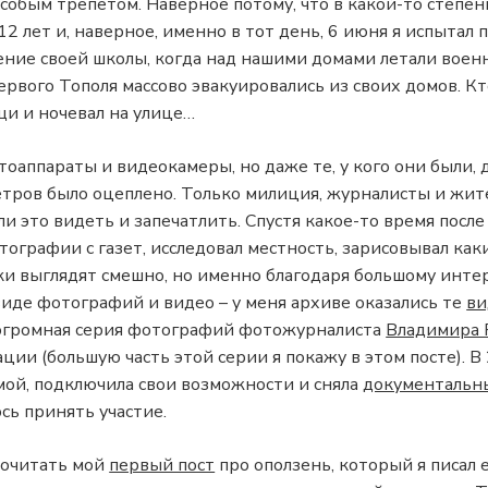
 особым трепетом. Наверное потому, что в какой-то степе
12 лет и, наверное, именно в тот день, 6 июня я испытал 
ние своей школы, когда над нашими домами летали военн
ервого Тополя массово эвакуировались из своих домов. Кт
щи и ночевал на улице…
тоаппараты и видеокамеры, но даже те, у кого они были, д
етров было оцеплено. Только милиция, журналисты и жит
ли это видеть и запечатлить. Спустя какое-то время посл
тографии с газет, исследовал местность, зарисовывал ка
ки выглядят смешно, но именно благодаря большому интер
де фотографий и видео – у меня архиве оказались те
ви
ь огромная серия фотографий фотожурналиста
Владимира 
ации (большую часть этой серии я покажу в этом посте). 
мой, подключила свои возможности и сняла
документальн
сь принять участие.
рочитать мой
первый пост
про оползень, который я писал 