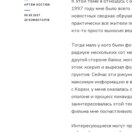
К этой теме я отношусь с
від
АРТЕМ КОСТЮК
1997 году мне было всего 
новостных сводках обруше
06.06.2017
ДО
20 КОМЕНТАРІВ
практически все жители п
ОПОЛЗЕНЬ
В
кто-то просто выносил ве
ДНЕПРОПЕТРОВСКЕ
НА
Ж/
Тогда мало у кого были фо
М
радиусе нескольких сот м
ТОПОЛЬ:
ПРОШЛО
другой стороне балки, мог
20
этом: ксерил и вырезал фо
ЛЕТ
грунтов. Сейчас эти рисун
максимум информации в ви
с Кореи, у меня оказалас
оползня и процесс ликвид
заинтересовалась этой те
фильма мне посчастливило
Интересующиеся могут п