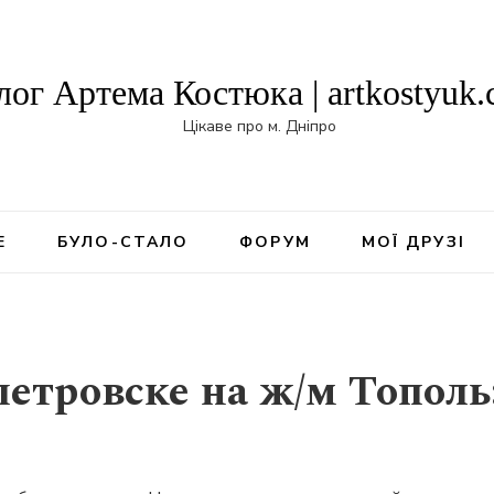
лог Артема Костюка | artkostyuk
Цікаве про м. Дніпро
Е
БУЛО-СТАЛО
ФОРУМ
МОЇ ДРУЗІ
етровске на ж/м Тополь