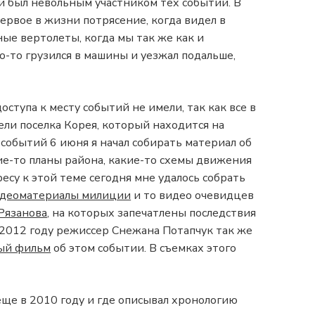
ни был невольным участником тех событий. В
первое в жизни потрясение, когда видел в
ые вертолеты, когда мы так же как и
о-то грузился в машины и уезжал подальше,
оступа к месту событий не имели, так как все в
ели поселка Корея, который находится на
е событий 6 июня я начал собирать материал об
кие-то планы района, какие-то схемы движения
есу к этой теме сегодня мне удалось собрать
деоматериалы милиции
и то видео очевидцев
Рязанова
, на которых запечатлены последствия
В 2012 году режиссер Снежана Потапчук так же
ый фильм
об этом событии. В съемках этого
еще в 2010 году и где описывал хронологию