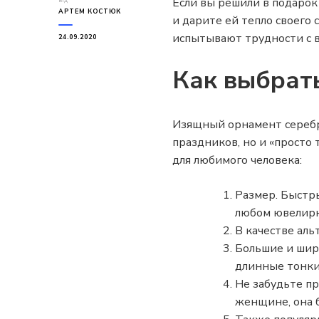
Если вы решили в подарок
від
АРТЕМ КОСТЮК
и дарите ей тепло своего
испытывают трудности с в
24.09.2020
Как выбрат
Изящный орнамент серебря
праздников, но и «просто
для любимого человека:
Размер. Быстры
любом ювелирн
В качестве аль
Большие и широ
длинные тонкие
Не забудьте пр
женщине, она б