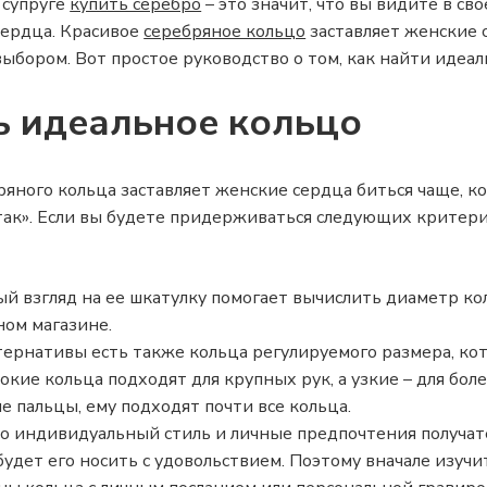
 супруге
купить серебро
– это значит, что вы видите в с
 сердца. Красивое
серебряное кольцо
заставляет женские 
ыбором. Вот простое руководство о том, как найти идеал
ь идеальное кольцо
ного кольца заставляет женские сердца биться чаще, ког
 так». Если вы будете придерживаться следующих критери
й взгляд на ее шкатулку помогает вычислить диаметр ко
ом магазине.
тернативы есть также кольца регулируемого размера, кот
кие кольца подходят для крупных рук, а узкие – для боле
 пальцы, ему подходят почти все кольца.
о индивидуальный стиль и личные предпочтения получате
удет его носить с удовольствием. Поэтому вначале изучи