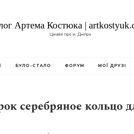
лог Артема Костюка | artkostyuk
Цікаве про м. Дніпро
Е
БУЛО-СТАЛО
ФОРУМ
МОЇ ДРУЗІ
рок серебряное кольцо д