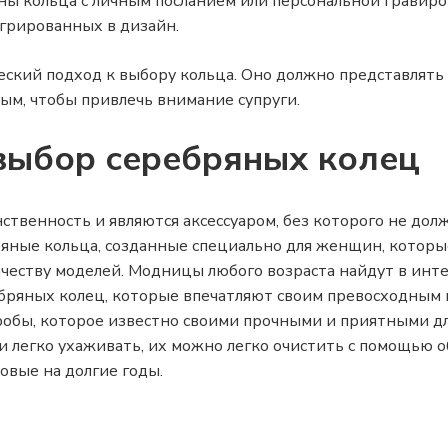
ны кольца с личным посланием или персональной гравир
егрированных в дизайн.
ский подход к выбору кольца. Оно должно представлять 
ым, чтобы привлечь внимание супруги.
ыбор серебряных колец
твенность и являются аксессуаром, без которого не дол
яные кольца, созданные специально для женщин, которые
ачеству моделей. Модницы любого возраста найдут в ин
бряных колец, которые впечатляют своим превосходным 
робы, которое известно своими прочными и приятными для
легко ухаживать, их можно легко очистить с помощью обы
овые на долгие годы.