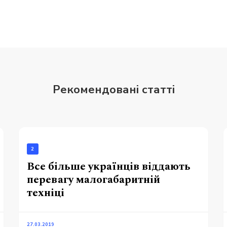
Рекомендовані статті
2
Все більше українців віддають
перевагу малогабаритній
техніці
27.03.2019