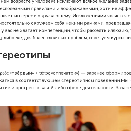
нем возрасте у человека исключают всякое желание зад
есполезными правилами и воображаемыми, хоть не эффек
являет интерес к окружающему. Исключениями является е
амостоятельно окружаем себя некими рамками, превращая
и у вас не хватает компетенции, чтобы рассеять иллюзию,
а
, либо же, для более сложных проблем, советуем курсы ли
стереотипы
στερεός «твёрдый» + τύπος «отпечаток») — заранее сформи
жаться в соответствующем стереотипном поведении.Мы ч
ие и прогресс в какой-либо сфере деятельности. Зачаст