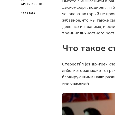
Вместе с мышлением в ран
від
АРТЕМ КОСТЮК
дискомфорт, подкрепляя б
человека, который не про
13.03.2020
забавное, что мы также с
деле все исправимо, и есл
тренинг личностного рост
Что такое 
Стереоти́п (от др.-греч. 
либо, которая может отра
блокирующими наше развит
или опасений.