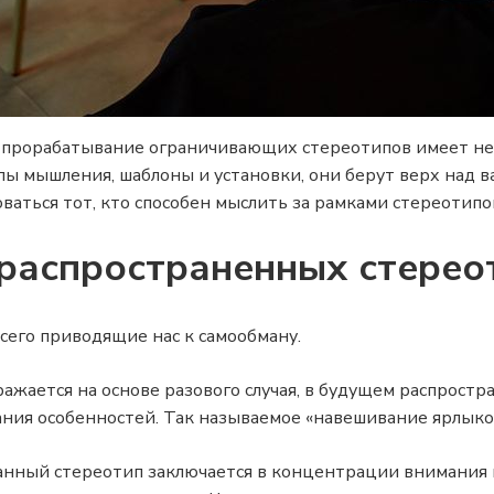
то прорабатывание ограничивающих стереотипов имеет не
пы мышления, шаблоны и установки, они берут верх над 
ваться тот, кто способен мыслить за рамками стереотипо
 распространенных стере
его приводящие нас к самообману.
жается на основе разового случая, в будущем распростра
ания особенностей. Так называемое «навешивание ярлыко
нный стереотип заключается в концентрации внимания н