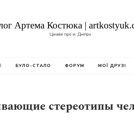
лог Артема Костюка | artkostyuk
Цікаве про м. Дніпро
Е
БУЛО-СТАЛО
ФОРУМ
МОЇ ДРУЗІ
вающие стереотипы чел