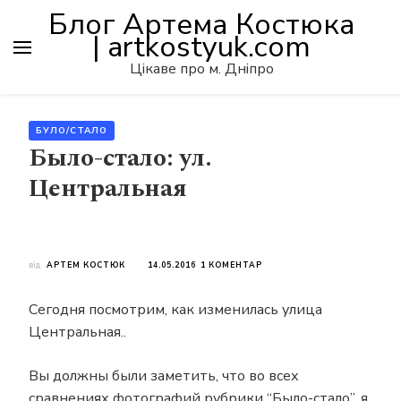
Блог Артема Костюка
| artkostyuk.com
Цікаве про м. Дніпро
БУЛО/СТАЛО
Было-стало: ул.
Центральная
ДО
від
АРТЕМ КОСТЮК
14.05.2016
1 КОМЕНТАР
БЫЛО-
СТАЛО:
Сегодня посмотрим, как изменилась улица
УЛ.
ЦЕНТРАЛЬНАЯ
Центральная..
Вы должны были заметить, что во всех
сравнениях фотографий
рубрики “Было-стало”
, я