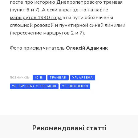
посте
про историю Днепропетровскго трамвая
(пункт 6 и 7). А если вкратце, то на
карте
маршрутов 1940 года
эти пути обозначены
сплошной розовой и пунктирной синей линиями
(пересечение маршрутов 2 и 7).
Фото прислал читатель
Олексій Адамчик
ПОЗНАЧКИ:
40-ВІ
ТРАМВАЙ
УЛ. АРТЕМА
УЛ. СИЧЕВЫХ СТРЕЛЬЦОВ
УЛ. ШЕВЧЕНКО
Рекомендовані статті