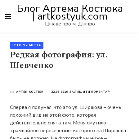
Блог Артема Костюка
| artkostyuk.com
Цікаве про м. Дніпро
ІСТОРІЯ МІСТА
Редкая фотография: ул.
Шевченко
ДО
від
АРТЕМ КОСТЮК
22.05.2016
ЗАЛИШИТИ КОМЕНТАР
РЕДКАЯ
ФОТОГРАФИЯ:
Сперва я подумал, что это ул. Ширшова – очень
УЛ.
ШЕВЧЕНКО
похожий вид на
этой фото
, которая
действительно снята там. Меня смутило
трамвайное пересечение, которого на Ширшова
быть не должно. На фотографии ниже –