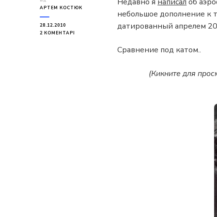
Недавно я
написал
об аэро
від
АРТЕМ КОСТЮК
небольшое дополнение к т
датированный апрелем 20
28.12.2010
ДО
2 КОМЕНТАРІ
ДНЕПРОПЕТРОВСК
Сравнение под катом..
1941-
2010
(Кикните для про