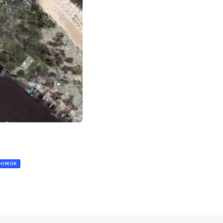
НІМОК