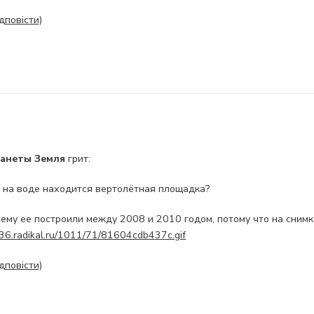
ідповісти)
ланеты Земля
грит:
 на воде находится вертолётная площадка?
всему ее построили между 2008 и 2010 годом, потому что на сним
i036.radikal.ru/1011/71/81604cdb437c.gif
ідповісти)