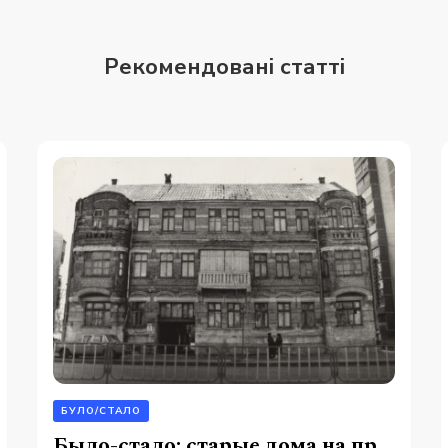
Рекомендовані статті
БУЛО/СТАЛО
Было-стало: старые дома на пр.