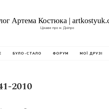
лог Артема Костюка | artkostyuk
Цікаве про м. Дніпро
Е
БУЛО-СТАЛО
ФОРУМ
МОЇ ДРУЗІ
41-2010