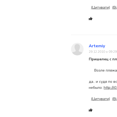
(Цитувати)
(В
Artemiy
29.12.2010 о 09:29
Пришелец с п
Возле пляжа
да.. и судя по 
небыло:
http://
(Цитувати)
(В