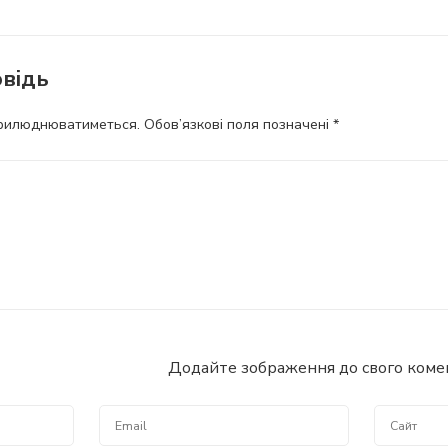
відь
прилюднюватиметься.
Обов’язкові поля позначені
*
Додайте зображення до свого комент