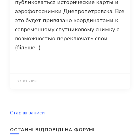
публиковаться исторические карты и
аэрофотоснимки Днепропетровска. Все
это будет привязано координатами к
современному спутниковому снимку с
возможностью переключать слои.
(більше…)
21.01.2016
Навігація
Старіші записи
за
записами
ОСТАННІ ВІДПОВІДІ НА ФОРУМІ