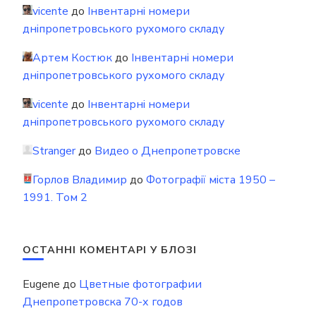
vicente
до
Інвентарні номери
дніпропетровського рухомого складу
Артем Костюк
до
Інвентарні номери
дніпропетровського рухомого складу
vicente
до
Інвентарні номери
дніпропетровського рухомого складу
Stranger
до
Видео о Днепропетровске
Горлов Владимир
до
Фотографії міста 1950 –
1991. Том 2
ОСТАННІ КОМЕНТАРІ У БЛОЗІ
Eugene
до
Цветные фотографии
Днепропетровска 70-х годов