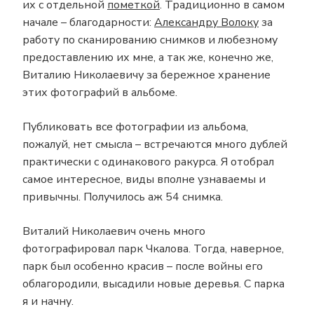
их с отдельной
пометкой
. Традиционно в самом
ВОВКА
начале – благодарности:
Александру Волоку
за
работу по сканированию снимков и любезному
предоставлению их мне, а так же, конечно же,
Виталию Николаевичу за бережное хранение
этих фотографий в альбоме.
Публиковать все фотографии из альбома,
пожалуй, нет смысла – встречаются много дублей
практически с одинакового ракурса. Я отобрал
самое интересное, виды вполне узнаваемы и
привычны. Получилось аж 54 снимка.
Виталий Николаевич очень много
фотографировал парк Чкалова. Тогда, наверное,
парк был особенно красив – после войны его
облагородили, высадили новые деревья. С парка
я и начну.