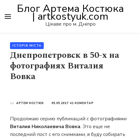
Блог Артема Костюка
| artkostyuk.com
Цікаве про м. Дніпро
ІСТОРІЯ МІСТА
Днепропетровск в 50-х на
фотографиях Виталия
Вовка
ДО
від
АРТЕМ КОСТЮК
05.05.2017
41 КОМЕНТАР
ДНЕПРОПЕТРОВСК
В
Продолжаю серию публикаций с фотографиями
50-
Х
Виталия Николаевича Вовка
. Это еще не
НА
последний пост с его снимками, я буду собирать
ФОТОГРАФИЯХ
ВИТАЛИЯ