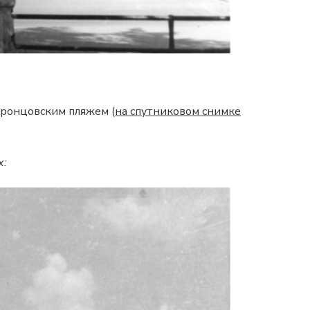
оронцовским пляжем (
на спутниковом снимке
х: