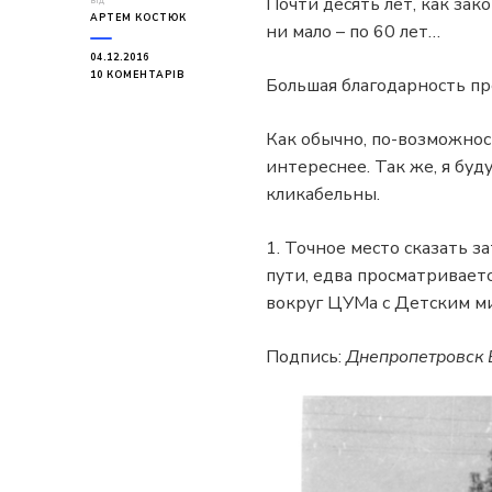
Почти десять лет, как зак
від
АРТЕМ КОСТЮК
ни мало – по 60 лет…
04.12.2016
ДО
10 КОМЕНТАРІВ
Большая благодарность п
ФОТОГРАФИИ
ДНЕПРОПЕТРОВСКА
НАЧАЛА
Как обычно, по-возможнос
50-
Х
интереснее. Так же, я бу
кликабельны.
1. Точное место сказать 
пути, едва просматриваетс
вокруг ЦУМа с Детским м
Подпись:
Днепропетровск Б