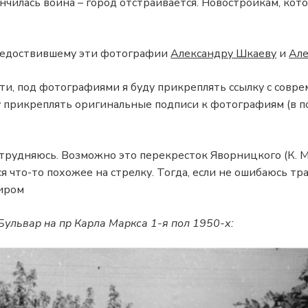
ончилась война – город отстраивается. Новостройкам, ко
редоствившему эти фотографии
Александру Шкаеву
и
Але
ти, под фотографиями я буду прикреплять ссылку с совре
ду прикреплять оригинальные подписи к фотографиям (в 
затрудняюсь. Возможно это перекресток Яворницкого (К. М
я что-то похожее на стрелку. Тогда, если не ошибаюсь тр
иром
ульвар на пр Карла Маркса 1-я пол 1950-х: