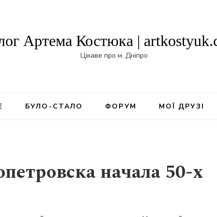
лог Артема Костюка | artkostyuk
Цікаве про м. Дніпро
Е
БУЛО-СТАЛО
ФОРУМ
МОЇ ДРУЗІ
петровска начала 50-х