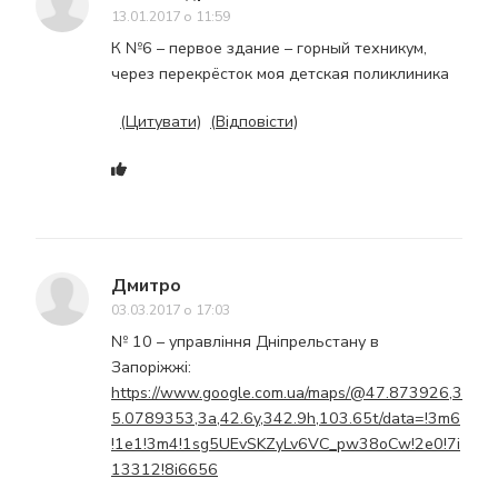
13.01.2017 о 11:59
К №6 – первое здание – горный техникум,
через перекрёсток моя детская поликлиника
(Цитувати)
(Відповісти)
Дмитро
03.03.2017 о 17:03
№ 10 – управління Дніпрельстану в
Запоріжжі:
https://www.google.com.ua/maps/@47.873926,3
5.0789353,3a,42.6y,342.9h,103.65t/data=!3m6
!1e1!3m4!1sg5UEvSKZyLv6VC_pw38oCw!2e0!7i
13312!8i6656