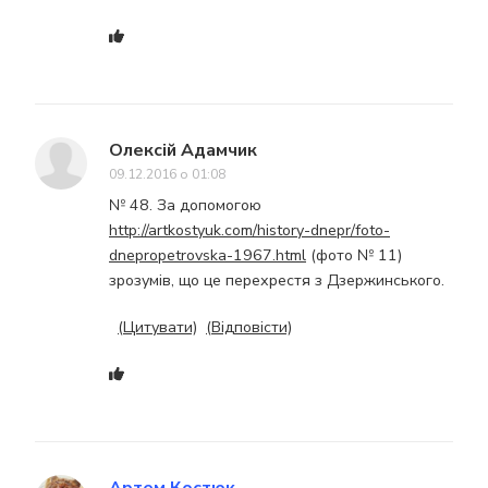
Олексій Адамчик
09.12.2016 о 01:08
№ 48. За допомогою
http://artkostyuk.com/history-dnepr/foto-
dnepropetrovska-1967.html
(фото № 11)
зрозумів, що це перехрестя з Дзержинського.
(Цитувати)
(Відповісти)