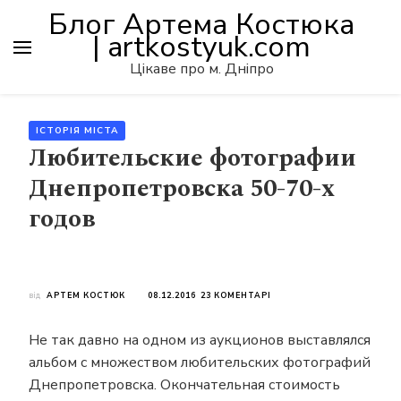
Блог Артема Костюка
| artkostyuk.com
Цікаве про м. Дніпро
ІСТОРІЯ МІСТА
Любительские фотографии
Днепропетровска 50-70-х
годов
ДО
від
АРТЕМ КОСТЮК
08.12.2016
23 КОМЕНТАРІ
ЛЮБИТЕЛЬСКИЕ
ФОТОГРАФИИ
Не так давно на одном из аукционов выставлялся
ДНЕПРОПЕТРОВСКА
50-
альбом с множеством любительских фотографий
70-
Днепропетровска. Окончательная стоимость
Х
ГОДОВ