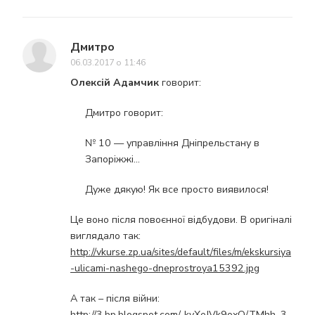
Дмитро
06.03.2017 о 11:46
Олексій Адамчик
говорит:
Дмитро говорит:
№ 10 — управління Дніпрельстану в
Запоріжжі…
Дуже дякую! Як все просто виявилося!
Це воно після повоєнної відбудови. В оригіналі
виглядало так:
http://vkurse.zp.ua/sites/default/files/m/ekskursiya
-ulicami-nashego-dneprostroya15392.jpg
А так – після війни:
http://3.bp.blogspot.com/_kyXeJVk9oxQ/TMhh_3_