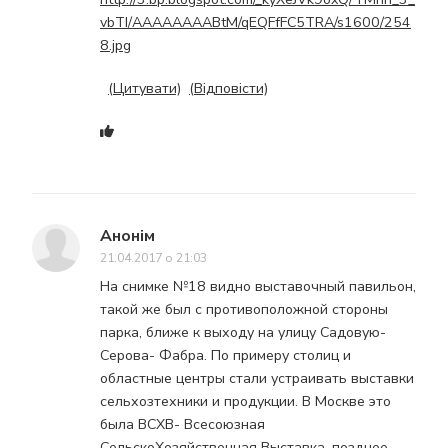
vbTI/AAAAAAAABtM/qEQFfFC5TRA/s1600/254
8.jpg
(Цитувати)
(Відповісти)
Анонім
21.04.2017 о 21:03
На снимке №18 видно выставочный павильон,
такой же был с противоположной стороны
парка, ближе к выходу на улицу Садовую-
Серова- Фабра. По примеру столиц и
областные центры стали устраивать выставки
сельхозтехники и продукции. В Москве это
была ВСХВ- Всесоюзная
СельскоХозяйственная Выставка, позднее