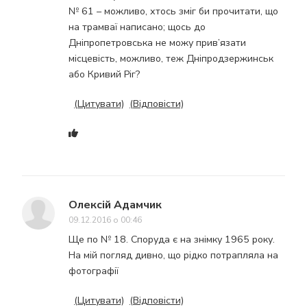
№ 61 – можливо, хтось зміг би прочитати, що
на трамваї написано; щось до
Дніпропетровська не можу прив’язати
місцевість, можливо, теж Дніпродзержинськ
або Кривий Ріг?
(Цитувати)
(Відповісти)
Олексій Адамчик
09.12.2016 о 00:46
Ще по № 18. Споруда є на знімку 1965 року.
На мій погляд дивно, що рідко потрапляла на
фотографії
(Цитувати)
(Відповісти)