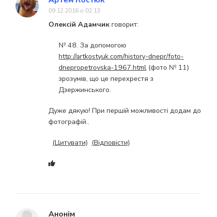
Артем Костюк
09.12.2016 о 02:13
Олексій Адамчик
говорит:
№ 48. За допомогою
http://artkostyuk.com/history-dnepr/foto-
dnepropetrovska-1967.html
(фото № 11)
зрозумів, що це перехрестя з
Дзержинського.
Дуже дякую! При першій можливості додам до
фотографій..
(Цитувати)
(Відповісти)
Анонім