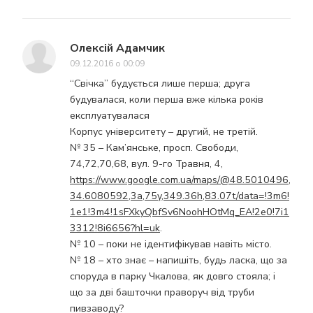
Олексій Адамчик
09.12.2016 о 00:09
“Свічка” будується лише перша; друга
будувалася, коли перша вже кілька років
експлуатувалася
Корпус університету – другий, не третій.
№ 35 – Кам’янське, просп. Свободи,
74,72,70,68, вул. 9-го Травня, 4,
https://www.google.com.ua/maps/@48.5010496,
34.6080592,3a,75y,349.36h,83.07t/data=!3m6!
1e1!3m4!1sFXkyQbfSv6NoohHOtMq_EA!2e0!7i1
3312!8i6656?hl=uk
.
№ 10 – поки не ідентифікував навіть місто.
№ 18 – хто знає – напишіть, будь ласка, що за
споруда в парку Чкалова, як довго стояла; і
що за дві башточки праворуч від труби
пивзаводу?