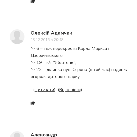
Олексій Адамчик
13.12.2016 о 20:48
№ 6 – теж перехрестя Карла Маркса і
Дзержинського,
№ 19 – к/т “Жовтень”,
№ 22 – ділянка вул. Сєрова (в той час) вздовж
огорожі дитячого парку
(Цитувати)
(Відповісти)
Александр