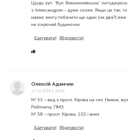
Щодо зуп. “Вул. Виконкомівська” погоджуюсь
з Александром – дуже схоже. Якщо це так, то
маємо змогу побачити ще один (чи два?) вже
не існуючий будиночок.
(Цитувати)
(Відповісти)
Олексій Адамчик
11.12.2016 о 20:52
№ 33 – вид з просп. Кірова на сел. Нижнє, вул
Робітничу, ПМЗ;
№ 58 – просп. Кірова, 102 і вниз
(Цитувати)
(Відповісти)