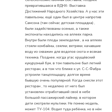
превратившаяся в ВДНХ- Выставка
Достижений Народного Хозяйства. А у нас эти
павильоны, ещё один был в центре напротив
Самсона (там сейчас детская площадка) ,
были задействованы осенью, а также
экспонаты находились на аллеях парка.
Внутри были плоды земледелия , а на аллеях
стояли комбайны, сеялки, ветряки, качавшие
воду из скважин для водопоя скота и всякая
техника. Позднее, когда угас хрущёвский
кукурузный бум, в том павильоне был летний
ресторан, а в том что ближе к ул. С-С-Фабра
устроили танцплощадку, долгое время
бывшую очень популярной. Когда снесли этот
ресторан , то недалеко от него был
установлен отработавший своё в небе
большой пассажирский лайнер, в котором
дети смотрели мультики. Не помню модель,
может ТУ-104. Водил туда ребёнка, но в нём