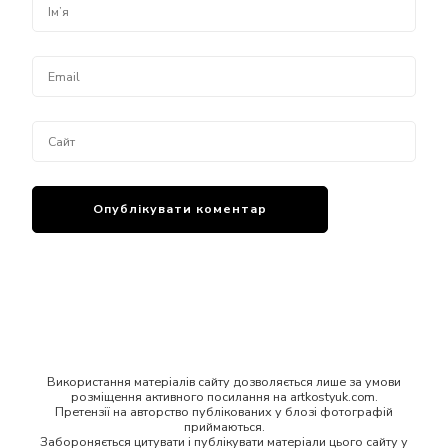
Використання матеріалів сайту дозволяється лише за умови
розміщення активного посилання на artkostyuk.com.
Претензії на авторство публікованих у блозі фотографій
приймаються.
Забороняється цитувати і публікувати матеріали цього сайту у