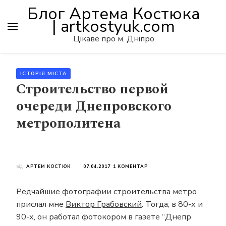
Блог Артема Костюка
| artkostyuk.com
Цікаве про м. Дніпро
ІСТОРІЯ МІСТА
Строительство первой
очереди Днепровского
метрополитена
ДО
від
АРТЕМ КОСТЮК
07.04.2017
1 КОМЕНТАР
СТРОИТЕЛЬСТВО
ПЕРВОЙ
Редчайшие фотографии строительства метро
ОЧЕРЕДИ
ДНЕПРОВСКОГО
прислал мне
Виктор Грабовский
. Тогда, в 80-х и
МЕТРОПОЛИТЕНА
90-х, он работал фотокором в газете “Днепр