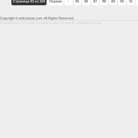
Страница 93 из 104
Первая
-
85
86
87
88
89
90
91
Copyright © artkostyuk.com. All Rights Reserved.
Разработано
CF Image Hosting script
| Design By
codefuture.co.uk