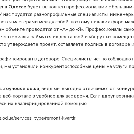
р в Одессе
будет выполнен профессионалами с большим
 У нас трудятся разнопрофильные специалисты: инженеры
ается мастерами между собой, поэтому никаких форс-маж
м объекте проводятся от «А» до «Я». Профессионалы сам
 материалы, займутся их доставкой и уберут из помещен
сто утверждаете проект, оставляете подпись в договоре и
зафиксирован в договоре. Специалисты четко соблюдают
и, мы установили конкурентоспособные цены на услуги пр
stroyhouse.od.ua
, ведь мы выгодно отличаемся от конку
а веб-портале в удобное для вас время. Если вдруг возни
тесь их квалифицированной помощью.
e.od.ua/services_type/remont-kvartir