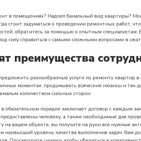
онт в помещениях? Надоел банальный вид квартиры? Мо
да стоит задуматься о проведении ремонтных работ, чт
стей, обратитесь за помощью к опытным специалистам. В
од силу справиться с самыми сложными вопросами в сжат
оят преимущества сотрудн
предложить разнообразные услуги по ремонту квартир в 
личных моментах, продумывать всяческие нюансы и так д
емалым количеством сильных сторон:
в обязательном порядке заключает договор с каждым зака
 предоставлены человеку, а также необходимые для пров
у на вашем объекте, вы получите на руки все нужные акт
м наивысший уровень качества выполнения задач. Вам дос
ов. Просмотрите снимки, чтобы убедиться в креативност