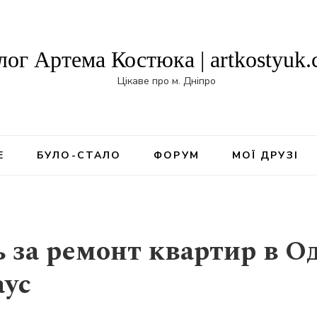
лог Артема Костюка | artkostyuk
Цікаве про м. Дніпро
Е
БУЛО-СТАЛО
ФОРУМ
МОЇ ДРУЗІ
 за ремонт квартир в Од
аус