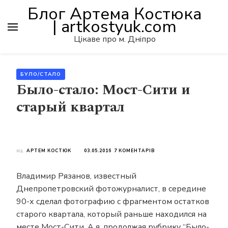
Блог Артема Костюка
| artkostyuk.com
Цікаве про м. Дніпро
БУЛО/СТАЛО
Было-стало: Мост-Сити и
старый квартал
ДО
від
АРТЕМ КОСТЮК
03.05.2016
7 КОМЕНТАРІВ
БЫЛО-
СТАЛО:
Владимир Рязанов, известный
МОСТ-
СИТИ
Днепропетровский фотожурналист, в середине
И
90-х сделал фотографию с фрагментом остатков
СТАРЫЙ
КВАРТАЛ
старого квартала, который раньше находился на
месте Мост-Сити. А я, продолжая рубрику
“Было-