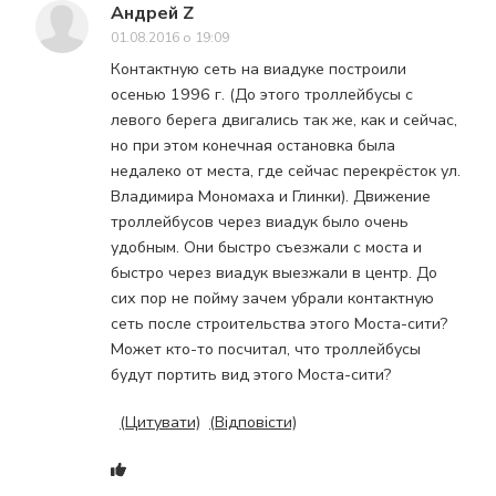
Андрей Z
01.08.2016 о 19:09
Контактную сеть на виадуке построили
осенью 1996 г. (До этого троллейбусы с
левого берега двигались так же, как и сейчас,
но при этом конечная остановка была
недалеко от места, где сейчас перекрёсток ул.
Владимира Мономаха и Глинки). Движение
троллейбусов через виадук было очень
удобным. Они быстро съезжали с моста и
быстро через виадук выезжали в центр. До
сих пор не пойму зачем убрали контактную
сеть после строительства этого Моста-сити?
Может кто-то посчитал, что троллейбусы
будут портить вид этого Моста-сити?
(Цитувати)
(Відповісти)