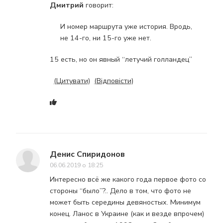
Дмитрий
говорит:
И номер маршрута уже история. Вродь,
не 14-го, ни 15-го уже нет.
15 есть, но он явный “летучий голландец”
(Цитувати)
(Відповісти)
Денис Спиридонов
06.06.2019 о 18:25
Интересно всё же какого года первое фото со
стороны “было”?.. Дело в том, что фото не
может быть середины девяностых. Минимум
конец. Ланос в Украине (как и везде впрочем)