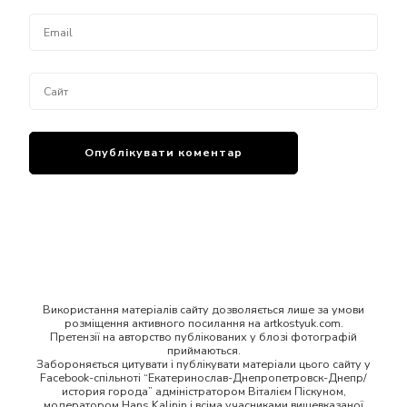
Використання матеріалів сайту дозволяється лише за умови
розміщення активного посилання на artkostyuk.com.
Претензії на авторство публікованих у блозі фотографій
приймаються.
Забороняється цитувати і публікувати матеріали цього сайту у
Facebook-спільноті “Екатеринослав-Днепропетровск-Днепр/
история города” адміністратором Віталієм Піскуном,
модератором Hans Kalinin і всіма учасниками вищевказаної