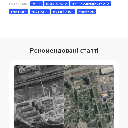
ПОЗНАЧКИ:
90-ТІ
БУЛО-СТАЛО
ВУЛ. КОЦЮБИНСЬКОГО
ГЛАВАПУ
МІСТ-СІТІ
НОВИЙ МІСТ
РЯЗАНОВ
Рекомендовані статті