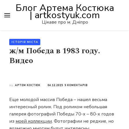
Блог Артема Костюка
| artkostyuk.com
Цікаве про м. Дніпро
ІСТОРІЯ МІСТА
ж/м Победа в 1983 году.
Видео
ДО
від
АРТЕМ КОСТЮК
04.12.2015
9 КОМЕНТАРІВ
Ж/
М
Еще молодой массив Победа – нашел весьма
ПОБЕДА
В
интересный ролик. Под роликом небольшая
1983
галерея фотографий Победы 70-х – 80-х годов
ГОДУ.
ВИДЕО
из
моей коллекции
. Фотографии не редкие, но
возможно многим будут интересны.