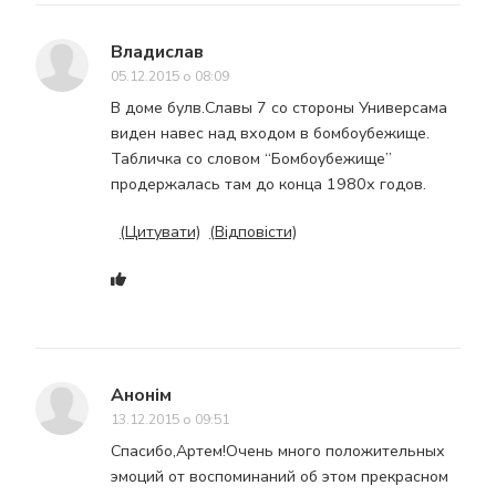
Владислав
05.12.2015 о 08:09
В доме булв.Славы 7 со стороны Универсама
виден навес над входом в бомбоубежище.
Табличка со словом “Бомбоубежище”
продержалась там до конца 1980х годов.
(Цитувати)
(Відповісти)
Анонім
13.12.2015 о 09:51
Спасибо,Артем!Очень много положительных
эмоций от воспоминаний об этом прекрасном