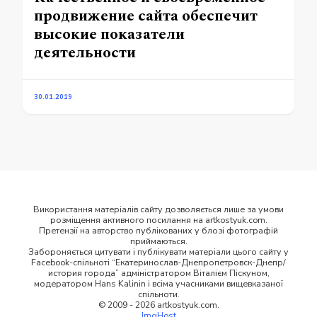
продвижение сайта обеспечит
высокие показатели
деятельности
30.01.2019
Використання матеріалів сайту дозволяється лише за умови
розміщення активного посилання на artkostyuk.com.
Претензії на авторство публікованих у блозі фотографій
приймаються.
Забороняється цитувати і публікувати матеріали цього сайту у
Facebook-спільноті “Екатеринослав-Днепропетровск-Днепр/
история города” адміністратором Віталієм Піскуном,
модератором Hans Kalinin і всіма учасниками вищевказаної
спільноти.
© 2009 - 2026 artkostyuk.com.
ImgHost