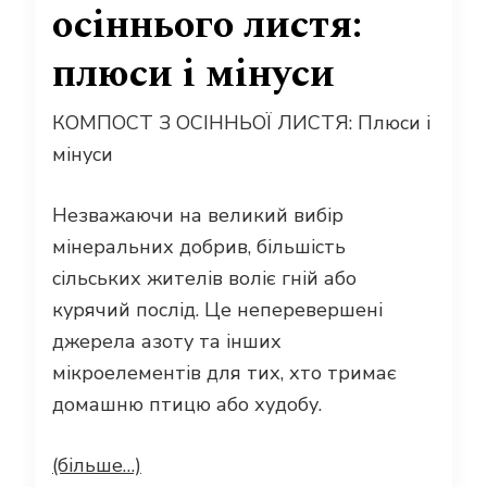
осіннього листя:
плюси і мінуси
КОМПОСТ З ОСІННЬОЇ ЛИСТЯ: Плюси і
мінуси
Незважаючи на великий вибір
мінеральних добрив, більшість
сільських жителів воліє гній або
курячий послід. Це неперевершені
джерела азоту та інших
мікроелементів для тих, хто тримає
домашню птицю або худобу.
(більше…)