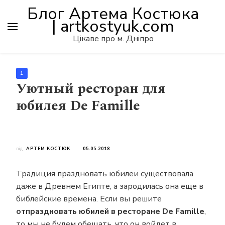
Блог Артема Костюка
| artkostyuk.com
Цікаве про м. Дніпро
1
Уютный ресторан для
юбилея De Famille
від
АРТЕМ КОСТЮК
05.05.2018
Традиция праздновать юбилеи существовала
даже в Древнем Египте, а зародилась она еще в
библейские времена. Если вы решите
отпраздновать юбилей в ресторане De Famille
,
то мы не будем обещать, что он войдет в