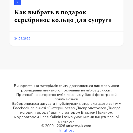
2
Как выбрать в подарок
серебряное кольцо для супруги
24.09.2020
Використання матеріалів сайту дозволяється лише за умови
розміщення активного посилання на artkostyuk.com.
Претензії на авторство публікованих у блозі фотографій
приймаються.
Забороняється цитувати і публікувати матеріали цього сайту у
Facebook-спільноті “Екатеринослав-Днепропетровск-Днепр/
история города” адміністратором Віталієм Піскуном,
модератором Hans Kalinin і всіма учасниками вищевказаної
спільноти.
© 2009 - 2026 artkostyuk.com.
ImgHost