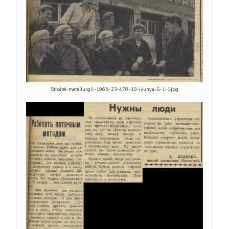
Stroitel-metallurgii.-1965.-23-470.-10-iyunya.-S.-1-1.jpg