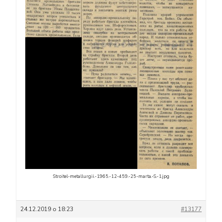
Stroitel-metallurgii.-1965.-12-459.-25-marta.-S.-1.jpg
24.12.2019 о 18:23
#13177