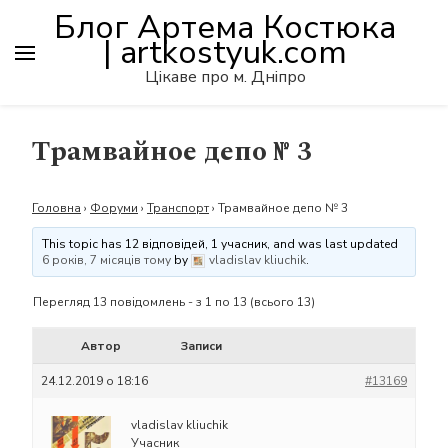
Блог Артема Костюка
| artkostyuk.com
Цікаве про м. Дніпро
Трамвайное депо № 3
Головна
›
Форуми
›
Транспорт
›
Трамвайное депо № 3
This topic has 12 відповідей, 1 учасник, and was last updated
6 років, 7 місяців тому
by
vladislav kliuchik
.
Перегляд 13 повідомлень - з 1 по 13 (всього 13)
Автор
Записи
24.12.2019 о 18:16
#13169
vladislav kliuchik
Учасник