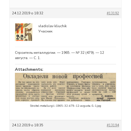
24.12.2019 о 18:32
#13192
vladislav kliuchik
Учасник
Строитель металлургии. — 1965. — № 32 (479). — 12
августа. — С. 1.
Attachments:
Stroitel-metallurgii.-1965.-32-479.-12-avgusta.-S.-1.jpg
24.12.2019 о 18:35
#13194