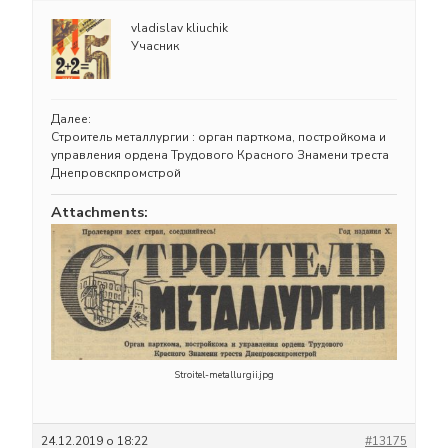
vladislav kliuchik
Учасник
Далее:
Строитель металлургии : орган парткома, постройкома и
управления ордена Трудового Красного Знамени треста
Днепровскпромстрой
Attachments:
Stroitel-metallurgii.jpg
24.12.2019 о 18:22
#13175