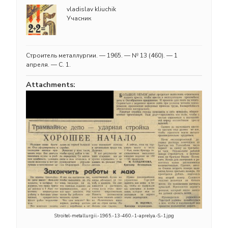
vladislav kliuchik
Учасник
Строитель металлургии. — 1965. — № 13 (460). — 1
апреля. — С. 1.
Attachments:
Stroitel-metallurgii.-1965.-13-460.-1-aprelya.-S.-1.jpg