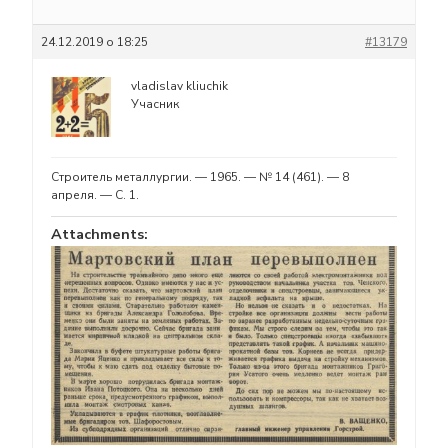
24.12.2019 о 18:25
#13179
vladislav kliuchik
Учасник
Строитель металлургии. — 1965. — № 14 (461). — 8
апреля. — С. 1.
Attachments: