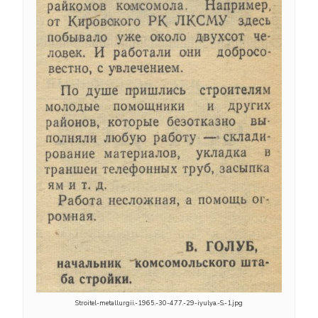
Stroitel-metallurgii.-1965.-30-477.-29-iyulya.-S.-1.jpg