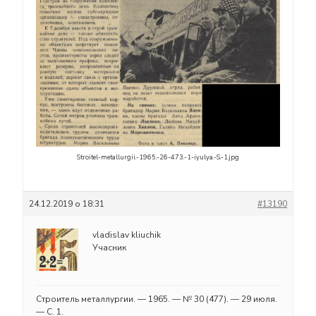
Stroitel-metallurgii.-1965.-26-473.-1-iyulya.-S.-1.jpg
24.12.2019 о 18:31
#13190
vladislav kliuchik
Учасник
Строитель металлургии. — 1965. — № 30 (477). — 29 июля.
— С. 1.