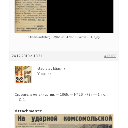
Stroitel-metallurgii.-1965.-23-470.-10-iyunya.-S.-1-2.jpg
24.12.2019 о 18:31
#13188
vladislav kliuchik
Учасник
Строитель металлургии. — 1965. — № 26 (473). — 1 июля.
— С. 1.
Attachments: