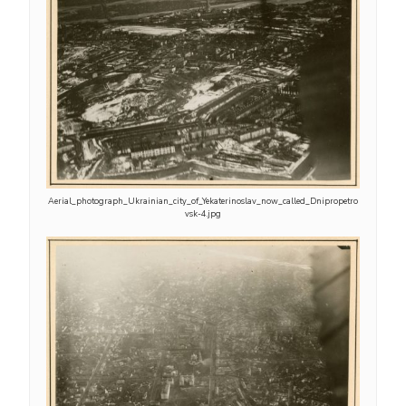
Aerial_photograph_Ukrainian_city_of_Yekaterinoslav_now_called_Dnipropetro
vsk-4.jpg