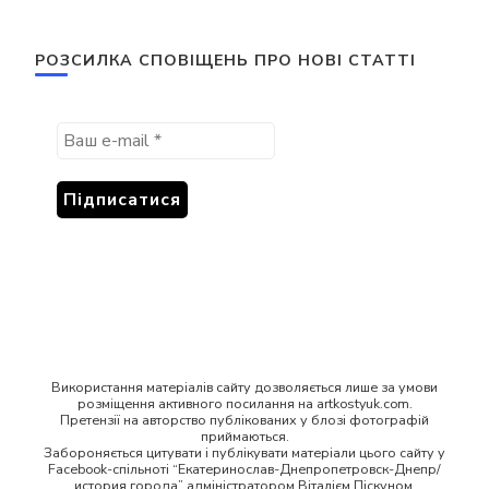
РОЗСИЛКА СПОВІЩЕНЬ ПРО НОВІ СТАТТІ
Використання матеріалів сайту дозволяється лише за умови
розміщення активного посилання на artkostyuk.com.
Претензії на авторство публікованих у блозі фотографій
приймаються.
Забороняється цитувати і публікувати матеріали цього сайту у
Facebook-спільноті “Екатеринослав-Днепропетровск-Днепр/
история города” адміністратором Віталієм Піскуном,