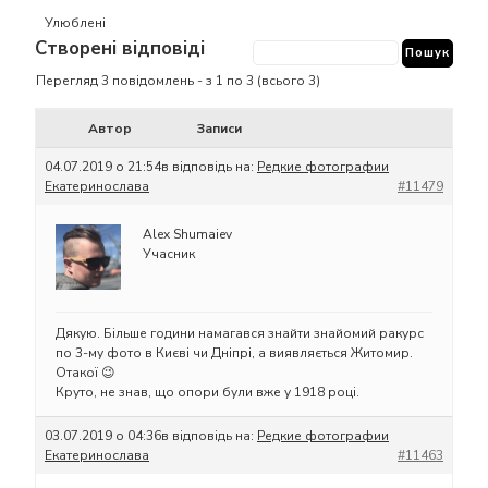
Улюблені
Створені відповіді
Перегляд 3 повідомлень - з 1 по 3 (всього 3)
Автор
Записи
04.07.2019 о 21:54
в відповідь на:
Редкие фотографии
Екатеринослава
#11479
Alex Shumaiev
Учасник
Дякую. Більше години намагався знайти знайомий ракурс
по 3-му фото в Києві чи Дніпрі, а виявляється Житомир.
Отакої 😉
Круто, не знав, що опори були вже у 1918 році.
03.07.2019 о 04:36
в відповідь на:
Редкие фотографии
Екатеринослава
#11463