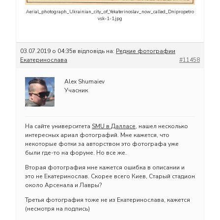
Aerial_photograph_Ukrainian_city_of_Yekaterinoslav_now_called_Dnipropetro
vsk-1-1.jpg
03.07.2019 о 04:35
в відповідь на:
Редкие фотографии
Екатеринослава
#11458
Alex Shumaiev
Учасник
На сайте университета
SMU в Далласе
, нашел несколько
интересных ариал фотографий. Мне кажется, что
некоторые фотки за авторством это фотографа уже
были где-то на форуме. Но все же.
Вторая фотография мне кажется ошибка в описании и
это не Екатеринослав. Скорее всего Киев, Старый стадион
около Арсенала и Лавры?
Третья фотография тоже не из Екатеринослава, кажется
(несмотря на подпись)