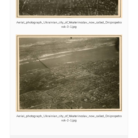
Aerial_photograph_Ukrainian_city_of_Yekaterinoslav_now_called_Dnipropetro
vsk-3-1.jpg
Aerial_photograph_Ukrainian_city_of_Yekaterinoslav_now_called_Dnipropetro
vsk-2-1.jpg