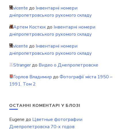
vicente
до
Інвентарні номери
дніпропетровського рухомого складу
Артем Костюк
до
Інвентарні номери
дніпропетровського рухомого складу
vicente
до
Інвентарні номери
дніпропетровського рухомого складу
Stranger
до
Видео о Днепропетровске
Горлов Владимир
до
Фотографії міста 1950 –
1991. Том 2
ОСТАННІ КОМЕНТАРІ У БЛОЗІ
Eugene
до
Цветные фотографии
Днепропетровска 70-х годов