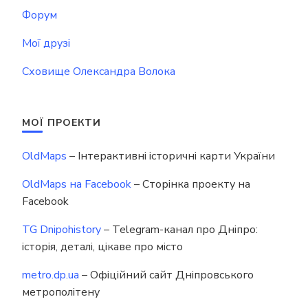
Форум
Мої друзі
Сховище Олександра Волока
МОЇ ПРОЕКТИ
OldMaps
– Інтерактивні історичні карти України
OldMaps на Facebook
– Сторінка проекту на
Facebook
TG Dnipohistory
– Telegram-канал про Дніпро:
історія, деталі, цікаве про місто
metro.dp.ua
– Офіційний сайт Дніпровського
метрополітену