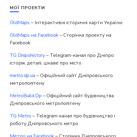
МОЇ ПРОЕКТИ
OldMaps
– Інтерактивні історичні карти України
OldMaps на Facebook
– Сторінка проекту на
Facebook
TG Dnipohistory
– Telegram-канал про Дніпро:
історія, деталі, цікаве про місто
metro.dp.ua
– Офіційний сайт Дніпровського
метрополітену
MetroBuild.Dp
– Офіційний сайт будівництва
Дніпровського метрополітену
TG Metro
– Telegram-канал про будівництво і
роботу Дніпровського метро
Метро на Facebook
– Сторінка Дніпровського