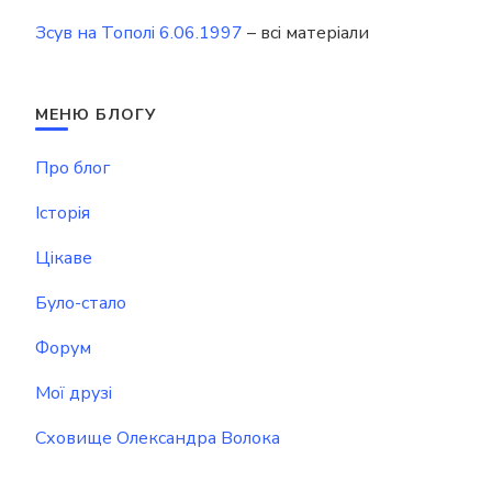
Зсув на Тополі 6.06.1997
– всі матеріали
МЕНЮ БЛОГУ
Про блог
Історія
Цікаве
Було-стало
Форум
Мої друзі
Сховище Олександра Волока