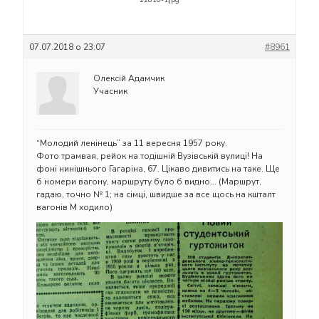
07.07.2018 о 23:07
#8961
Олексій Адамчик
Учасник
“Молодий ленінець” за 11 вересня 1957 року.
Фото трамвая, рейок на тодішній Вузівській вулиці! На
фоні нинішнього Гагаріна, 67. Цікаво дивитись на таке. Ще
б номери вагону, маршруту було б видно… (Маршрут,
гадаю, точно № 1; на сімці, швидше за все щось на кшталт
вагонів М ходило)