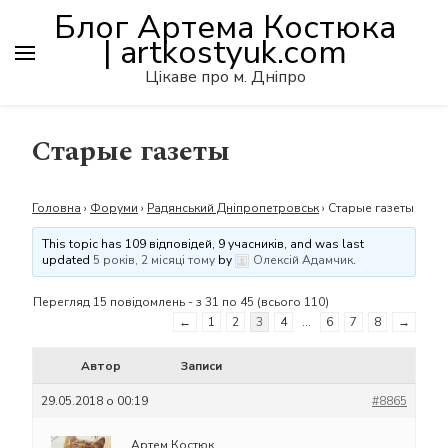
Блог Артема Костюка
| artkostyuk.com
Цікаве про м. Дніпро
Старые газеты
Головна
›
Форуми
›
Радянський Дніпропетровськ
›
Старые газеты
This topic has 109 відповідей, 9 учасників, and was last
updated
5 років, 2 місяці тому
by
Олексій Адамчик
.
Перегляд 15 повідомлень - з 31 по 45 (всього 110)
←
1
2
3
4
…
6
7
8
→
Автор
Записи
29.05.2018 о 00:19
#8865
Артем Костюк