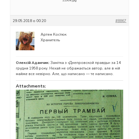
22904.jpg
29.05.2018 о 00:20
#8867
Артем Костюк
Хранитель
Олексій Адамчик:
Замітка з «Днепровской правды» за 14
грудня 1958 року. Нехай не ображається автор, але в ній
майже все невірно. Але, що написано — те написано.
Attachments: