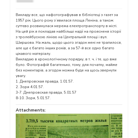
Викладу все, що нафотографував в бібліотеці з газет за
1957 рік. Цього року з’явилася площа Леніна, а також
суттєво розвинулася мережа електротранспорту в місті.
На цей рік я покладав найбільші надії на проясненя історії
з тролейбусною лінією на Центральній площі і вул.
Ширшова. На жаль, щодо цього згадок мені не трапилося,
але ще є багато інших років, а за 57-й все одно багато
цікавого матеріалу.
Викладаю в хронологічному порядку, в т. ч. і те, що вже
було. Фотографій багатенько, тому, для початку, майже
без коментарів, а згодом можна буде на щось звернути
увагу.
1. Днепровская правда, 1.01.57.
2. Зоря 4.01.57.
3-7. Днепровская правда, 5.01.57
8-10. Зоря, 5.01.57.
Attachments: