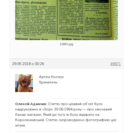
22881.jpg
29.05.2018 о 00:26
#8871
Артем Костюк
Хранитель
Олексій Адамчик:
Статтю про цікавий об’єкт було
надруковано в «Зорі» 30.06.1964 року — про овочевий
базар-магазин. Який до того ж було відкрито на
Короленківській. Статтю супроводжено фотографією цієї
штуки.