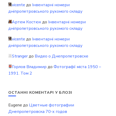
vicente
до
Інвентарні номери
дніпропетровського рухомого складу
Артем Костюк
до
Інвентарні номери
дніпропетровського рухомого складу
vicente
до
Інвентарні номери
дніпропетровського рухомого складу
Stranger
до
Видео о Днепропетровске
Горлов Владимир
до
Фотографії міста 1950 –
1991. Том 2
ОСТАННІ КОМЕНТАРІ У БЛОЗІ
Eugene
до
Цветные фотографии
Днепропетровска 70-х годов