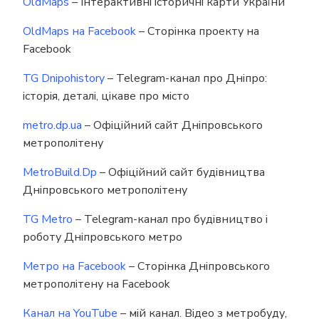
OldMaps
– Інтерактивні історичні карти України
OldMaps на Facebook
– Сторінка проекту на
Facebook
TG Dnipohistory
– Telegram-канал про Дніпро:
історія, деталі, цікаве про місто
metro.dp.ua
– Офіційний сайт Дніпровського
метрополітену
MetroBuild.Dp
– Офіційний сайт будівництва
Дніпровського метрополітену
TG Metro
– Telegram-канал про будівництво і
роботу Дніпровського метро
Метро на Facebook
– Сторінка Дніпровського
метрополітену на Facebook
Канал на YouTube
– мій канал. Відео з метробуду,