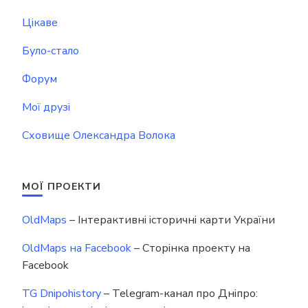
Цікаве
Було-стало
Форум
Мої друзі
Сховище Олександра Волока
МОЇ ПРОЕКТИ
OldMaps
– Інтерактивні історичні карти України
OldMaps на Facebook
– Сторінка проекту на
Facebook
TG Dnipohistory
– Telegram-канал про Дніпро: