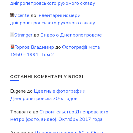
дніпропетровського рухомого складу
vicente
до
Інвентарні номери
дніпропетровського рухомого складу
Stranger
до
Видео о Днепропетровске
Горлов Владимир
до
Фотографії міста
1950 – 1991. Том 2
ОСТАННІ КОМЕНТАРІ У БЛОЗІ
Eugene
до
Цветные фотографии
Днепропетровска 70-х годов
Траволта
до
Строительство Днепровского
метро (фото, видео). Октябрь 2017 года
Анонім
до
Днепропетровск в 60-х. Фото