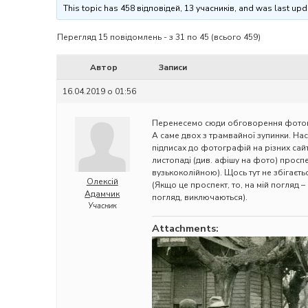
This topic has 458 відповідей, 13 учасників, and was last up
Перегляд 15 повідомлень - з 31 по 45 (всього 459)
Автор
Записи
16.04.2019 о 01:56
Перенесемо сюди обговорення фотог
А саме двох з трамвайної зупинки. Наск
підписах до фотографій на різних сайтах
листопаді (див. афішу на фото) просп
вузькоколійною). Щось тут не збігаєтьс
Олексій
(Якщо це проспект, то, на мій погляд –
Адамчик
погляд, виключаються).
Учасник
Attachments: