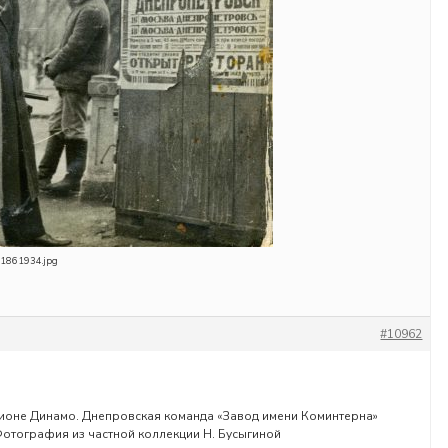
1861934.jpg
#10962
ионе Динамо. Днепровская команда «Завод имени Коминтерна»
 Фотография из частной коллекции Н. Бусыгиной