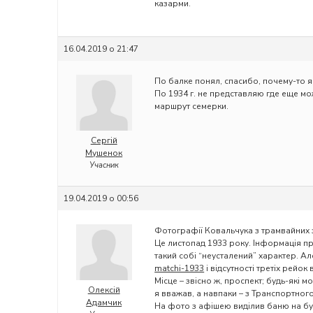
казарми.
16.04.2019 о 21:47
По балке понял, спасибо, почему-то 
По 1934 г. не представляю где еще м
маршрут семерки.
Сергій
Мушенок
Учасник
19.04.2019 о 00:56
Фотографії Ковальчука з трамвайних 
Це листопад 1933 року. Інформація пр
такий собі “неусталений” характер. Але
matchi-1933
і відсутності третіх рейо
Місце – звісно ж, проспект; будь-які мо
Олексій
я вважав, а навпаки – з Транспортного
Адамчик
На фото з афішею виділив баню на бу