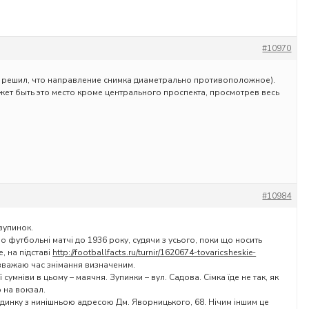
#10970
я решил, что направление снимка диаметрально противоположное).
ожет быть это место кроме центрального проспекта, просмотрев весь
#10984
зупинок.
о футбольні матчі до 1936 року, судячи з усього, поки що носить
, на підставі
http://footballfacts.ru/turnir/1620674-tovaricsheskie-
к вважаю час знімання визначеним.
ї сумніви в цьому – маячня. Зупинки – вул. Садова. Сімка їде не так, як
 на вокзал.
динку з нинішньою адресою Дм. Яворницького, 68. Нічим іншим це