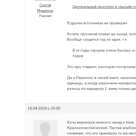
Сергій
Центральный проспект и «лысый» п
Мушенок
Учасник
В других источниках не проверял
Кстати, прочитав плакат до конца, п
Вообще сходится год по идее, т.к.
В те годы строили очень быстро, и
годов
Это про стадион, ресторан построили 
Да и Науменко в своей книге, насколь
единицы, а когда закончили неизвестн
рельсы по маршруту 1, вижу только дв
16.04.2019 о 20:00
Хочу вернуться немного назад к теме
Красноповстанческой. Листая альбом
понимаю, что это примерно то же мес