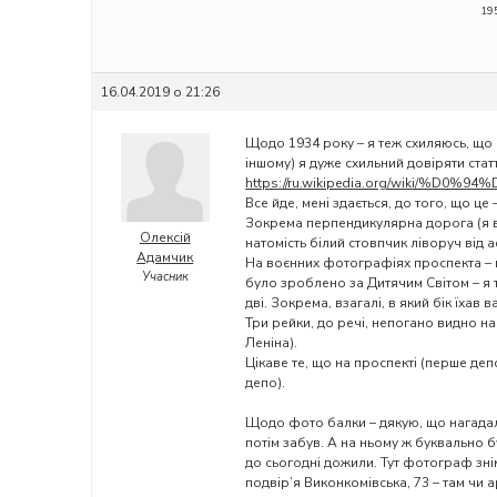
195
16.04.2019 о 21:26
Щодо 1934 року – я теж схиляюсь, що 
іншому) я дуже схильний довіряти статт
https://ru.wikipedia.org/wi
Все йде, мені здається, до того, що це
Зокрема перпендикулярна дорога (я в
Олексій
натомість білий стовпчик ліворуч від 
Адамчик
На воєнних фотографіях проспекта – п
Учасник
було зроблено за Дитячим Світом – я т
дві. Зокрема, взагалі, в який бік їха
Три рейки, до речі, непогано видно н
Леніна).
Цікаве те, що на проспекті (перше деп
депо).
Щодо фото балки – дякую, що нагадали
потім забув. А на ньому ж буквально буд
до сьогодні дожили. Тут фотограф зн
подвір’я Виконкомівська, 73 – там чи а