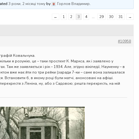
dated
3 роки, 2 місяці тому
by
Горлов Владимир
.
←
1
2
3
4
…
29
30
31
→
#10958
рафій Ковальчука.
ільки я розумію, це – таки проспект К. Маркса, як і заявлено у
. Там же заявляється і рік – 1934. Але, згідно вікіпедії, Науменку – в
ектом вже має йти по три рейки (заради 7-ки – саме вона залишалася
я. Встановити б, в якому році були матчі, анонсовані на афіші.
 перехрестя з Леніна, ну, або з Садовою; решта перехресть, на мій