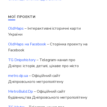
МОЇ ПРОЕКТИ
OldMaps
– Інтерактивні історичні карти
України
%BA%D0%B8%D0%B9_%D1%82%D1%80%D0%B0%D0%BC%D0%B2%D0%B0%D
OldMaps на Facebook
– Сторінка проекту на
Facebook
TG Dnipohistory
– Telegram-канал про
Дніпро: історія, деталі, цікаве про місто
metro.dp.ua
– Офіційний сайт
Дніпровського метрополітену
MetroBuild.Dp
– Офіційний сайт
будівництва Дніпровського метрополітену