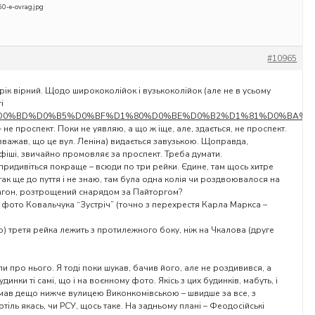
0-e-ovrag.jpg
#10965
рік вірний. Щодо ширококолійок і вузькоколійок (але не в усьому
і
ki/%D0%94%D0%BD%D0%B5%D0%BF%D1%80%D0%BE%D0%B2%D1%81%D0
 – не проспект. Поки не уявляю, а що ж іще, але, здається, не проспект.
важав, що це вул. Леніна) видається завузькою. Щоправда,
афіші, звичайно промовляє за проспект. Треба думати.
ридивіться покраще – всюди по три рейки. Єдине, там щось хитре
ак ще до пуття і не знаю, там була одна колія чи роздвоювалося на
в вагон, розтрощений снарядом за Пайторгом?
а фото Ковальчука “Зустріч” (точно з перехрестя Карла Маркса –
о) третя рейка лежить з протилежного боку, ніж на Чкалова (друге
 про нього. Я тоді поки шукав, бачив його, але не роздивився, а
инки ті самі, що і на воєнному фото. Якісь з цих будинків, мабуть, і
імав дещо нижче вулицею Виконкомівською – швидше за все, з
ртіль якась, чи РСУ, щось таке. На задньому плані – Феодосійські