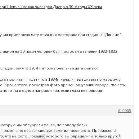
арк Шевченко: как выглядел Днепр в 30-е годы ХХ века
олучил примерную дату открытия ресторана при стадионе “Динамо”.
 стадион на 10 тысяч человек был построен в течении 1932-1933
следом, так что 1934 г. вполне реальная дата считаю.
ко я прочитал, пишет что в 1934г. начали перешивать по маршруту
о. Кроме этого, посмотрев фото времен оккупации города, где есть
а полотна в одном направлении, если глаза не подводят.
#10963
, которую мы обсуждали ранее, по поводу балки
 Поллюля по вашей наводке, заметил такое фото. Правильно я
то, что на фото, локацию которого вы определили, только другой