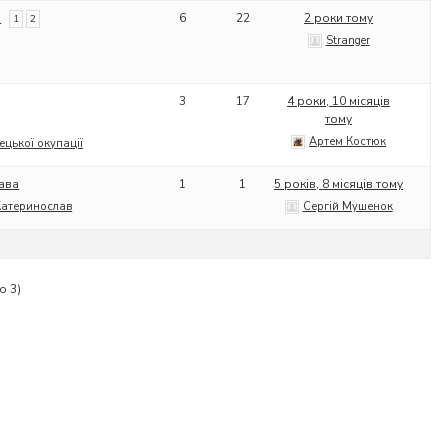
е
6
22
2 роки тому
1
2
Stranger
3
17
4 роки, 10 місяців
тому
Артем Костюк
ецької окупації
ава
1
1
5 років, 8 місяців тому
Катеринослав
Сергій Мушенок
о 3)