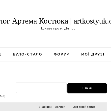
лог Артема Костюка | artkostyuk
Цікаве про м. Дніпро
Е
БУЛО-СТАЛО
ФОРУМ
МОЇ ДРУЗІ
о 3)
Учасники
Записи
Останній запис