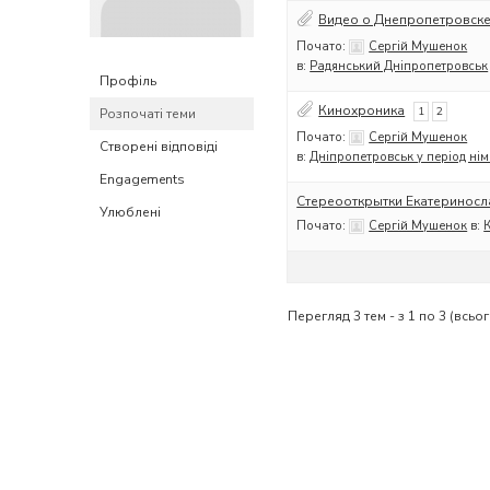
Видео о Днепропетровск
Почато:
Сергій Мушенок
в:
Радянський Дніпропетровськ
Профіль
Кинохроника
1
2
Розпочаті теми
Почато:
Сергій Мушенок
Створені відповіді
в:
Дніпропетровськ у період нім
Engagements
Стереооткрытки Екатериносл
Улюблені
Почато:
Сергій Мушенок
в:
Перегляд 3 тем - з 1 по 3 (всьог