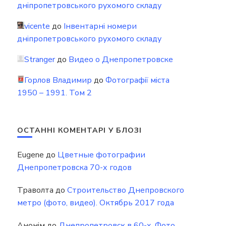
дніпропетровського рухомого складу
vicente
до
Інвентарні номери
дніпропетровського рухомого складу
Stranger
до
Видео о Днепропетровске
Горлов Владимир
до
Фотографії міста
1950 – 1991. Том 2
ОСТАННІ КОМЕНТАРІ У БЛОЗІ
Eugene
до
Цветные фотографии
Днепропетровска 70-х годов
Траволта
до
Строительство Днепровского
метро (фото, видео). Октябрь 2017 года
Анонім
до
Днепропетровск в 60-х. Фото