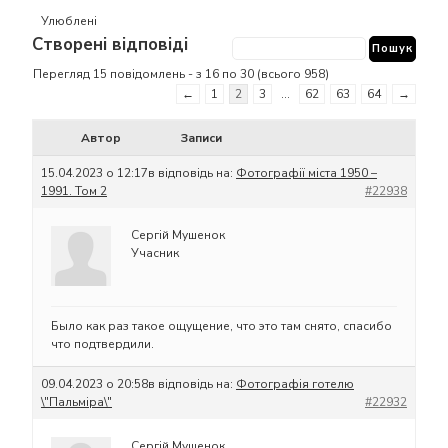
Улюблені
Створені відповіді
Перегляд 15 повідомлень - з 16 по 30 (всього 958)
←
1
2
3
…
62
63
64
→
Автор
Записи
15.04.2023 о 12:17
в відповідь на:
Фотографії міста 1950 –
1991. Том 2
#22938
Сергій Мушенок
Учасник
Было как раз такое ощущение, что это там снято, спасибо
что подтвердили.
09.04.2023 о 20:58
в відповідь на:
Фотографія готелю
\"Пальміра\"
#22932
Сергій Мушенок