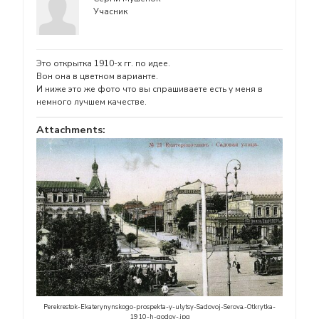
Учасник
Это открытка 1910-х гг. по идее.
Вон она в цветном варианте.
И ниже это же фото что вы спрашиваете есть у меня в
немного лучшем качестве.
Attachments:
Perekrestok-Ekaterynynskogo-prospekta-y-ulytsy-Sadovoj-Serova.-Otkrytka-
1910-h-godov-.jpg