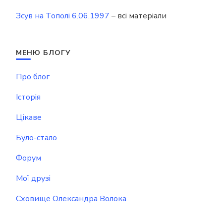
Зсув на Тополі 6.06.1997
– всі матеріали
МЕНЮ БЛОГУ
Про блог
Історія
Цікаве
Було-стало
Форум
Мої друзі
Сховище Олександра Волока