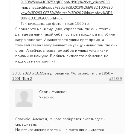
%3DW5swAJG8Z5XqICEpnNd9fQ%26cb_client%3D
maps_sv.tactile.gps%26w%3D203%26h%3D100%26
yaw%3D293.0876%26pitch%3D0%26thumbfov%3D1
00!7i13312!8i6656?hl=uk
.
Так, виходить, що фото – після 1960-го.
Я понял что меня смущало, справа там где они стоят и
дальше за ними такой себе пустырь выходит, а в глубине
кадра поворот. И кажется что улица идет прямо, а
трамвай слева заворачивает на улицу именно там где они
стоят. А сейчас справа там забор и улица узкая как и
привычно нам уже. В общем витиевато объяснил, но
надеюсь меня поняли).
30.03.2023 о 18:55
в відповідь на:
Фотографії міста 1950 –
1991. Том 2
#22879
Сергій Мушенок
Учасник
Спасибо, Алексей, как раз собирался писать здесь
спрашивать.
Но есть сомнения все таки, на фото явно читается