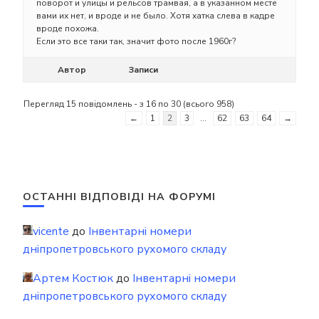
поворот и улицы и рельсов трамвая, а в указанном месте
вами их нет, и вроде и не было. Хотя хатка слева в кадре
вроде похожа.
Если это все таки так, значит фото после 1960г?
Автор
Записи
Перегляд 15 повідомлень - з 16 по 30 (всього 958)
←
1
2
3
…
62
63
64
→
ОСТАННІ ВІДПОВІДІ НА ФОРУМІ
vicente
до
Інвентарні номери
дніпропетровського рухомого складу
Артем Костюк
до
Інвентарні номери
дніпропетровського рухомого складу