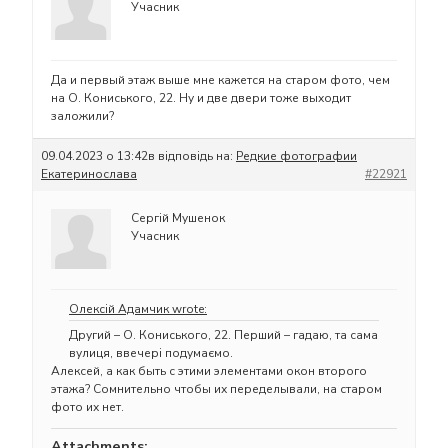
Учасник
Да и первый этаж выше мне кажется на старом фото, чем
на О. Кониського, 22. Ну и две двери тоже выходит
заложили?
09.04.2023 о 13:42
в відповідь на:
Редкие фотографии
Екатеринослава
#22921
Сергій Мушенок
Учасник
Олексій Адамчик wrote:
Другий – О. Кониського, 22. Перший – гадаю, та сама
вулиця, ввечері подумаємо.
Алексей, а как быть с этими элементами окон второго
этажа? Сомнительно чтобы их переделывали, на старом
фото их нет.
Attachments: