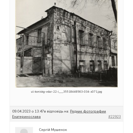
ul-koniskg-vdar-22-i___35518448563-034-z071.jpg
09.04.2023 о 13:47
в відповідь на:
Редкие фотографии
Екатеринослава
#22923
Сергій Мушенок