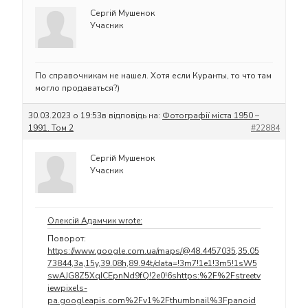
Сергій Мушенок
Учасник
По справочникам не нашел. Хотя если Куранты, то что там
могло продаваться?)
30.03.2023 о 19:53
в відповідь на:
Фотографії міста 1950 –
1991. Том 2
#22884
Сергій Мушенок
Учасник
Олексій Адамчик wrote:
Поворот:
https://www.google.com.ua/maps/@48.4457035,35.05
73844,3a,15y,39.08h,89.94t/data=!3m7!1e1!3m5!1sW5
swAJG8Z5XqICEpnNd9fQ!2e0!6shttps:%2F%2Fstreetv
iewpixels-
pa.googleapis.com%2Fv1%2Fthumbnail%3Fpanoid