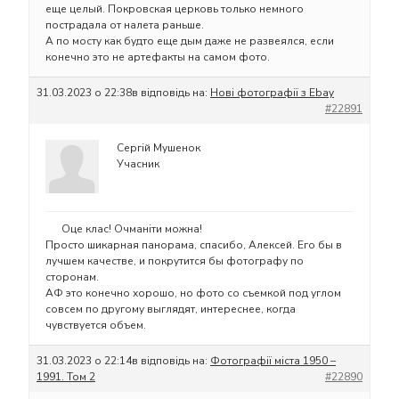
еще целый. Покровская церковь только немного
пострадала от налета раньше.
А по мосту как будто еще дым даже не развеялся, если
конечно это не артефакты на самом фото.
31.03.2023 о 22:38
в відповідь на:
Нові фотографії з Ebay
#22891
Сергій Мушенок
Учасник
Оце клас! Очманіти можна!
Просто шикарная панорама, спасибо, Алексей. Его бы в
лучшем качестве, и покрутится бы фотографу по
сторонам.
АФ это конечно хорошо, но фото со съемкой под углом
совсем по другому выглядят, интереснее, когда
чувствуется объем.
31.03.2023 о 22:14
в відповідь на:
Фотографії міста 1950 –
1991. Том 2
#22890