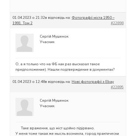
01.04.2023 о 21:32
в відповідь на:
Фотографії міста 1950 –
1991. Том 2
#22898
Сергій Мушенок
Учасник
О, а я только что на ФБ как раз высказал такое
предположение). Нашли подтверждение в документах?
01.04.2023 о 12:48
в відповідь на:
Нові фотографії з Ebay
#22895
Сергій Мушенок
Учасник
Таке враження, що міст щойно підірвано.
У меня тоже такая же мысль возникла, город практически