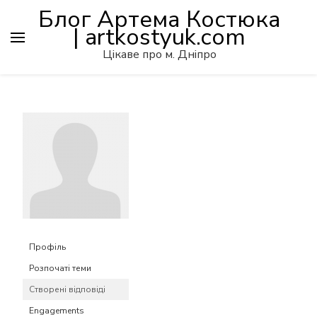
Блог Артема Костюка
| artkostyuk.com
Цікаве про м. Дніпро
Профіль
Розпочаті теми
Створені відповіді
Engagements