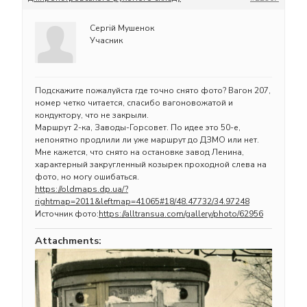
Сергій Мушенок
Учасник
Подскажите пожалуйста где точно снято фото? Вагон 207,
номер четко читается, спасибо вагоновожатой и
кондуктору, что не закрыли.
Маршрут 2-ка, Заводы-Горсовет. По идее это 50-е,
непонятно продлили ли уже маршрут до ДЗМО или нет.
Мне кажется, что снято на остановке завод Ленина,
характерный закругленный козырек проходной слева на
фото, но могу ошибаться.
https://oldmaps.dp.ua/?
rightmap=2011&leftmap=41065#18/48.47732/34.97248
Источник фото:
https://alltransua.com/gallery/photo/62956
Attachments: