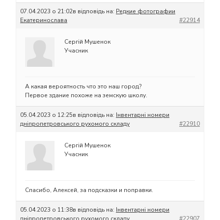
07.04.2023 о 21:02
в відповідь на:
Редкие фотографии
Екатеринослава
#22914
Сергій Мушенок
Учасник
А какая вероятность что это наш город?
Первое здание похоже на земскую школу.
05.04.2023 о 12:25
в відповідь на:
Інвентарні номери
дніпропетровського рухомого складу
#22910
Сергій Мушенок
Учасник
Спасибо, Алексей, за подсказки и поправки.
05.04.2023 о 11:38
в відповідь на:
Інвентарні номери
дніпропетровського рухомого складу
#22907