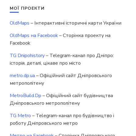
МОЇ ПРОЕКТИ
OldMaps
– Інтерактивні історичні карти України
OldMaps на Facebook
– Сторінка проекту на
Facebook
TG Dnipohistory
– Telegram-канал про Дніпро:
історія, деталі, цікаве про місто
metro.dp.ua
– Офіційний сайт Дніпровського
метрополітену
MetroBuild.Dp
– Офіційний сайт будівництва
Дніпровського метрополітену
TG Metro
– Telegram-канал про будівництво і
роботу Дніпровського метро
Метро на Facebook
– Сторінка Дніпровського