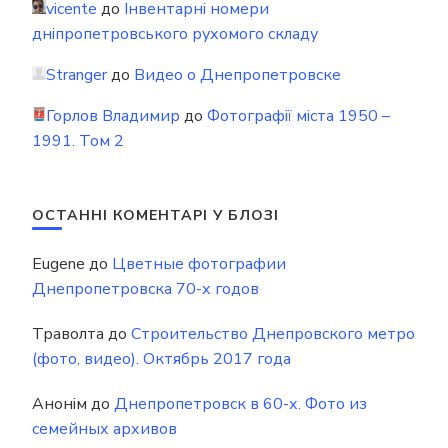
vicente
до
Інвентарні номери
дніпропетровського рухомого складу
Stranger
до
Видео о Днепропетровске
Горлов Владимир
до
Фотографії міста 1950 –
1991. Том 2
ОСТАННІ КОМЕНТАРІ У БЛОЗІ
Eugene
до
Цветные фотографии
Днепропетровска 70-х годов
Траволта
до
Строительство Днепровского метро
(фото, видео). Октябрь 2017 года
Анонім
до
Днепропетровск в 60-х. Фото из
семейных архивов