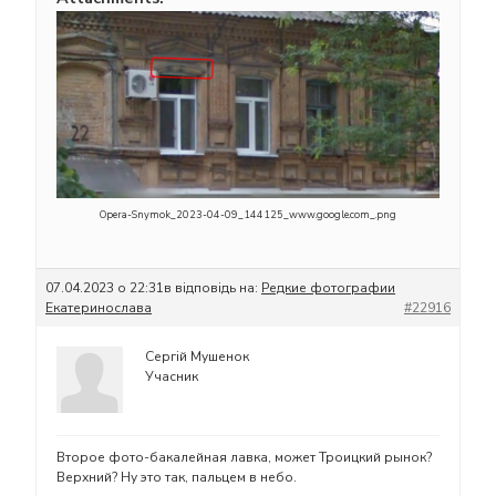
Opera-Snymok_2023-04-09_144125_www.google.com_.png
07.04.2023 о 22:31
в відповідь на:
Редкие фотографии
Екатеринослава
#22916
Сергій Мушенок
Учасник
Второе фото-бакалейная лавка, может Троицкий рынок?
Верхний? Ну это так, пальцем в небо.