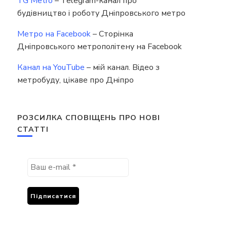
TG Metro
– Telegram-канал про
будівництво і роботу Дніпровського метро
Метро на Facebook
– Сторінка
Дніпровського метрополітену на Facebook
Канал на YouTube
– мій канал. Відео з
метробуду, цікаве про Дніпро
РОЗСИЛКА СПОВІЩЕНЬ ПРО НОВІ
СТАТТІ