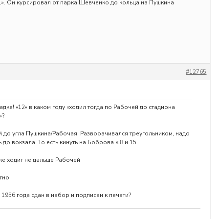
». Он курсировал от парка Шевченко до кольца на Пушкина
#12765
адке! «12» в каком году «ходил тогда по Рабочей до стадиона
»?
 до угла Пушкина/Рабочая. Разворачивался треугольником, надо
до вокзала. То есть кинуть на Боброва к 8 и 15.
оже ходит не дальше Рабочей
тно.
 1956 года сдан в набор и подписан к печати?