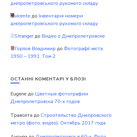
дніпропетровського рухомого складу
vicente
до
Інвентарні номери
дніпропетровського рухомого складу
Stranger
до
Видео о Днепропетровске
Горлов Владимир
до
Фотографії міста
1950 – 1991. Том 2
ОСТАННІ КОМЕНТАРІ У БЛОЗІ
Eugene
до
Цветные фотографии
Днепропетровска 70-х годов
Траволта
до
Строительство Днепровского
метро (фото, видео). Октябрь 2017 года
Анонім
до
Днепропетровск в 60-х. Фото