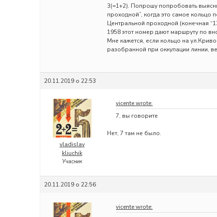
3(=1+2). Попрошу попробовать выясни
проходной”, когда это самое кольцо 
Центральной проходной (конечная “13”
1958 этот номер дают маршруту по в
Мне кажется, если кольцо на ул.Крив
разобранной при оккупации линии, ве
20.11.2019 о 22:53
vicente wrote:
7, вы говорите
Нет, 7 там не было.
vladislav
kliuchik
Учасник
20.11.2019 о 22:56
vicente wrote: