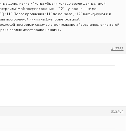
ть в дополнение к “когда убрали кольцо возле Центральной
построили! Моё предположение – “12” – укороченный до
) “11”. После продления “11” до вокзала , “12” ликвидируют и в
новь построенной линии на Днепропетровской.
орожской построили сразу со строительством / восстановлением этой
рсия вполне имеет право на жизнь.
#12763
#12764