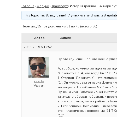
Головна
›
Форуми
›
Транспорт
›
История трамвайных маршрутов 
This topic has 85 відповідей, 7 учасників, and was last upda
Перегляд 15 повідомлень - з 31 по 45 (всього 86)
Автор
Записи
20.11.2019 о 12:52
Ну, это единственное, что можно утвер
А, вообще, конечно, загадка на загадк
“Локомотив”?” А, что тогда был “11”? 
1. Стадион “Локомотив” – это стадион
vicente
“1”. Он курсировал от парка Шевченк
Учасник
техникумом. На табличке МУ было “ст
Пушкина и ул. Рабочей может считатьс
так можно обозватт обозвать и перек
этого комплекса, тот же район райко
2. Если “стдион Локомотив” – пересече
это – классический довоенный “11”? К
“12”.