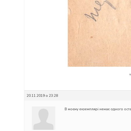
u
20.11.2019 о 23:28
В моєму екземплярі немає одного оста