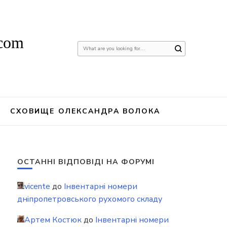
.com
Шукаєте
щось?
СХОВИЩЕ ОЛЕКСАНДРА ВОЛОКА
ОСТАННІ ВІДПОВІДІ НА ФОРУМІ
vicente
до
Інвентарні номери
дніпропетровського рухомого складу
Артем Костюк
до
Інвентарні номери