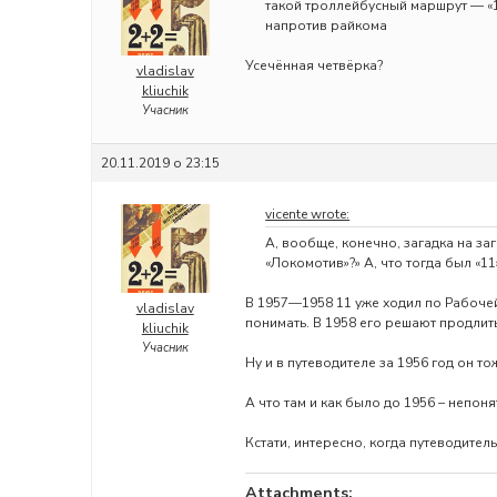
такой троллейбусный маршрут — «1
напротив райкома
Усечённая четвёрка?
vladislav
kliuchik
Учасник
20.11.2019 о 23:15
vicente wrote:
А, вообще, конечно, загадка на заг
«Локомотив»?» А, что тогда был «11
В 1957—1958 11 уже ходил по Рабочей
vladislav
понимать. В 1958 его решают продлить 
kliuchik
Учасник
Ну и в путеводителе за 1956 год он т
А что там и как было до 1956 – непоня
Кстати, интересно, когда путеводитель
Attachments: