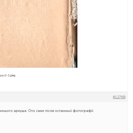
yyu2-1.jpeg
#12769
ннього аркуша. Ото саме після останньої фотографії.