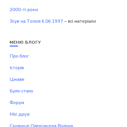
2000-ті роки
Зсув на Тополі 6.06.1997
– всі матеріали
МЕНЮ БЛОГУ
Про блог
Історія
Цікаве
Було-стало
Форум
Мої друзі
Сховище Олександра Волока