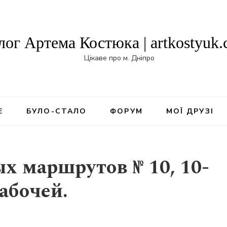
лог Артема Костюка | artkostyuk
Цікаве про м. Дніпро
Е
БУЛО-СТАЛО
ФОРУМ
МОЇ ДРУЗІ
х маршрутов № 10, 10-
Рабочей.