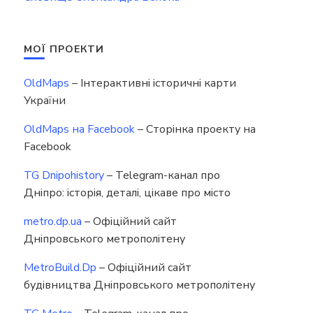
МОЇ ПРОЕКТИ
OldMaps
– Інтерактивні історичні карти
України
OldMaps на Facebook
– Сторінка проекту на
Facebook
TG Dnipohistory
– Telegram-канал про
Дніпро: історія, деталі, цікаве про місто
metro.dp.ua
– Офіційний сайт
Дніпровського метрополітену
MetroBuild.Dp
– Офіційний сайт
будівництва Дніпровського метрополітену