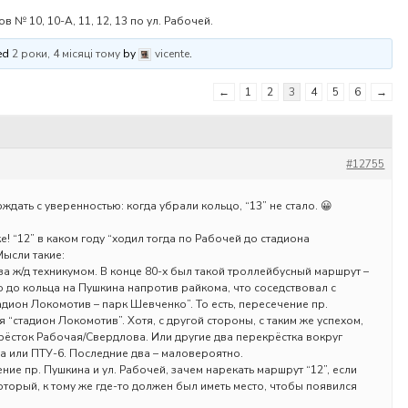
№ 10, 10-А, 11, 12, 13 по ул. Рабочей.
ted
2 роки, 4 місяці тому
by
vicente
.
←
1
2
3
4
5
6
→
#12755
ждать с уверенностью: когда убрали кольцо, “13” не стало. 😀
е! “12” в каком году “ходил тогда по Рабочей до стадиона
Мысли такие:
 за ж/д техникумом. В конце 80-х был такой троллейбусный маршрут –
о до кольца на Пушкина напротив райкома, что соседствовал с
адион Локомотив – парк Шевченко”. То есть, пересечение пр.
я “стадион Локомотив”. Хотя, с другой стороны, с таким же успехом,
рёсток Рабочая/Свердлова. Или другие два перекрёстка вокруг
ма или ПТУ-6. Последние два – маловероятно.
ние пр. Пушкина и ул. Рабочей, зачем нарекать маршрут “12”, если
оторый, к тому же где-то должен был иметь место, чтобы появился