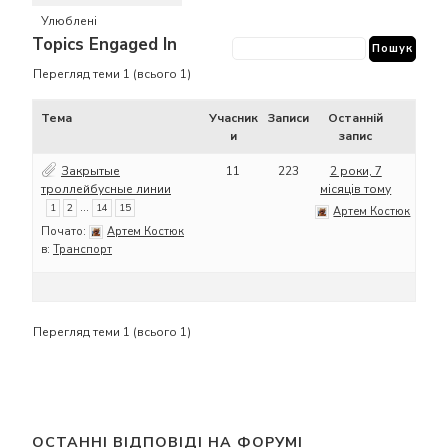
Улюблені
Topics Engaged In
Перегляд теми 1 (всього 1)
Тема
Учасник
Записи
Останній
и
запис
Закрытые
11
223
2 роки, 7
троллейбусные линии
місяців тому
…
1
2
14
15
Артем Костюк
Почато:
Артем Костюк
в:
Транспорт
Перегляд теми 1 (всього 1)
ОСТАННІ ВІДПОВІДІ НА ФОРУМІ