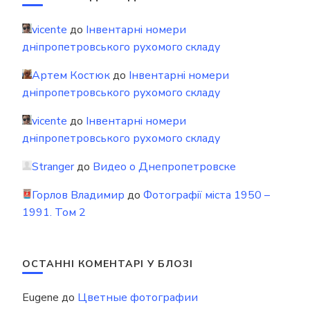
vicente
до
Інвентарні номери
дніпропетровського рухомого складу
Артем Костюк
до
Інвентарні номери
дніпропетровського рухомого складу
vicente
до
Інвентарні номери
дніпропетровського рухомого складу
Stranger
до
Видео о Днепропетровске
Горлов Владимир
до
Фотографії міста 1950 –
1991. Том 2
ОСТАННІ КОМЕНТАРІ У БЛОЗІ
Eugene
до
Цветные фотографии