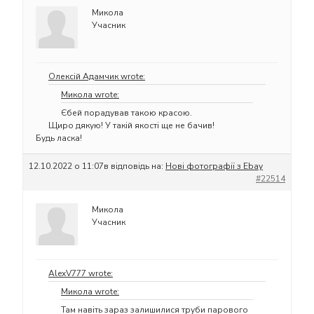
Микола
Учасник
Олексій Адамчик wrote:
Микола wrote:
Єбей порадував такою красою.
Щиро дякую! У такій якості ще не бачив!
Будь ласка!
12.10.2022 о 11:07
в відповідь на:
Нові фотографії з Ebay
#22514
Микола
Учасник
AlexV777 wrote:
Микола wrote:
Там навіть зараз залишилися труби парового