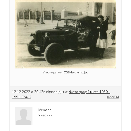
Vhod-v-park-ym.T.G.SHevchenko..jpg
12.12.2022 о 20:42
в відповідь на:
Фотографії міста 1950 –
1991. Том 2
#22634
Микола
Учасник