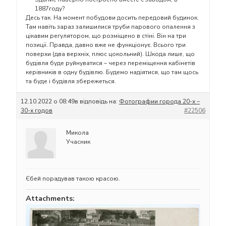
1887году?
Десь так. На момент побудови досить передовий будинок.
Там навіть зараз залишилися труби парового опалення з
цікавим регулятором, що розміщено в стіні. Він на три
позиції. Правда, давно вже не функціонує. Всього три
поверхи (два верхніх, плюс цокольний). Шкода лише, що
будівля буде руйнуватися – через переміщення кабінетів
керівників в одну будівлю. Будемо надіятися, що там щось
та буде і будівля збережеться.
12.10.2022 о 08:49
в відповідь на:
Фотографии города 20-х –
30-х годов
#22506
Микола
Учасник
Єбей порадував такою красою.
Attachments: