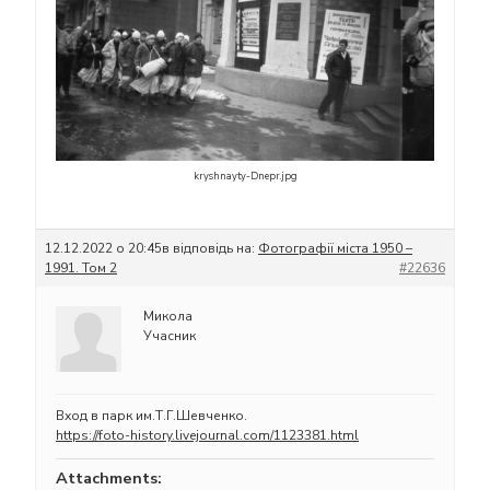
kryshnayty-Dnepr.jpg
12.12.2022 о 20:45
в відповідь на:
Фотографії міста 1950 –
1991. Том 2
#22636
Микола
Учасник
Вход в парк им.Т.Г.Шевченко.
https://foto-history.livejournal.com/1123381.html
Attachments: