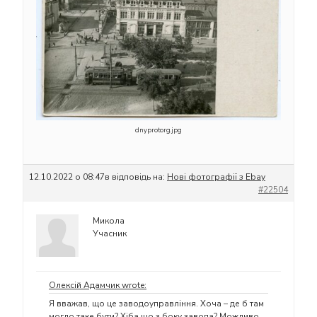
dnyprotorg.jpg
12.10.2022 о 08:47
в відповідь на:
Нові фотографії з Ebay
#22504
Микола
Учасник
Олексій Адамчик wrote:
Я вважав, що це заводоуправління. Хоча – де б там
могло таке бути? Хіба що з боку завода? Можливо,