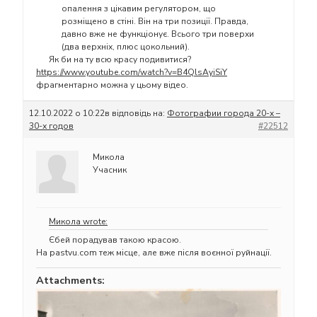
опалення з цікавим регулятором, що
розміщено в стіні. Він на три позиції. Правда,
давно вже не функціонує. Всього три поверхи
(два верхніх, плюс цокольний).
Як би на ту всю красу подивитися?
https://www.youtube.com/watch?v=B4QlsAyiSiY
фрагментарно можна у цьому відео.
12.10.2022 о 10:22
в відповідь на:
Фотографии города 20-х –
30-х годов
#22512
Микола
Учасник
Микола wrote:
Єбей порадував такою красою.
На pastvu.com теж місце, але вже після воєнної руйнації.
Attachments: