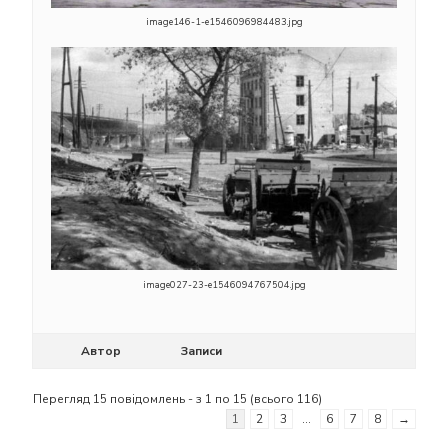
image146-1-e1546096984483.jpg
image027-23-e1546094767504.jpg
Автор
Записи
Перегляд 15 повідомлень - з 1 по 15 (всього 116)
1
2
3
…
6
7
8
→