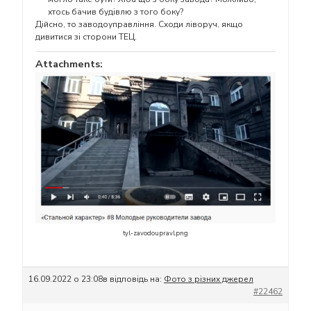
хтось бачив будівлю з того боку?
Дійсно, то заводоуправління. Сходи ліворуч, якщо
дивитися зі сторони ТЕЦ.
Attachments:
tyl-zavodoupravl.png
16.09.2022 о 23:08
в відповідь на:
Фото з різних джерел
#22462