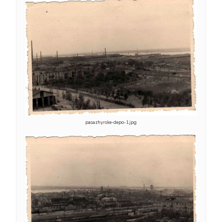
pasazhyrske-depo-1.jpg