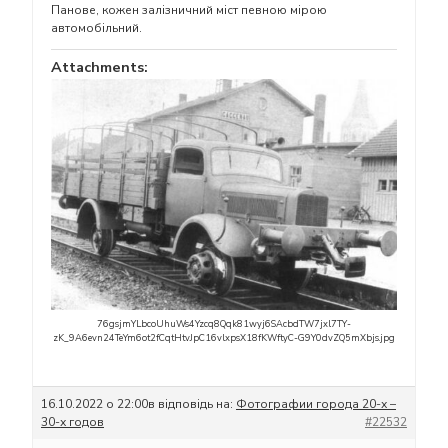
Панове, кожен залізничний міст певною мірою
автомобільний.
Attachments:
76gsjmYLbcoUhuWs4Yzcq8Qqk81wyj6SAcbdTW7jxl7TY-
zK_9A6evn24TeYm6ot2fCqtHtvJpC16vlxpsX18fKWftyC-G9Y0dvZQ5mXbjs.jpg
16.10.2022 о 22:00
в відповідь на:
Фотографии города 20-х –
30-х годов
#22532