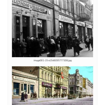
image081-15-e1546095777308.jpg