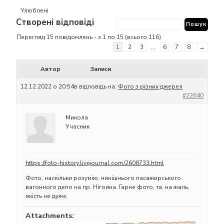
Улюблені
Створені відповіді
Перегляд 15 повідомлень - з 1 по 15 (всього 116)
1
2
3
…
6
7
8
→
Автор
Записи
12.12.2022 о 20:54
в відповідь на:
Фото з різних джерел
#22640
Микола
Учасник
https://foto-history.livejournal.com/2608733.html
Фото, наскільки розумію, нинішнього пасажирського
вагонного депо на пр. Нігояна. Гарне фото, та, на жаль,
якість не дуже.
Attachments: