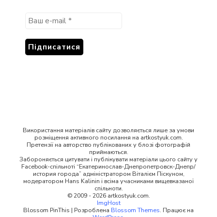
Використання матеріалів сайту дозволяється лише за умови
розміщення активного посилання на artkostyuk.com.
Претензії на авторство публікованих у блозі фотографій
приймаються.
Забороняється цитувати і публікувати матеріали цього сайту у
Facebook-спільноті “Екатеринослав-Днепропетровск-Днепр/
история города” адміністратором Віталієм Піскуном,
модератором Hans Kalinin і всіма учасниками вищевказаної
спільноти.
© 2009 - 2026 artkostyuk.com.
ImgHost
Blossom PinThis | Розроблена
Blossom Themes
. Працює на