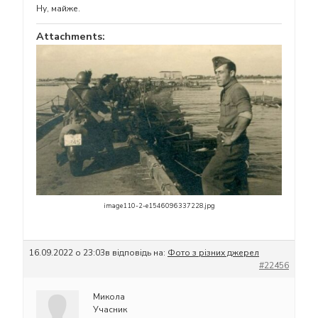
Ну, майже.
Attachments:
image110-2-e1546096337228.jpg
16.09.2022 о 23:03
в відповідь на:
Фото з різних джерел
#22456
Микола
Учасник