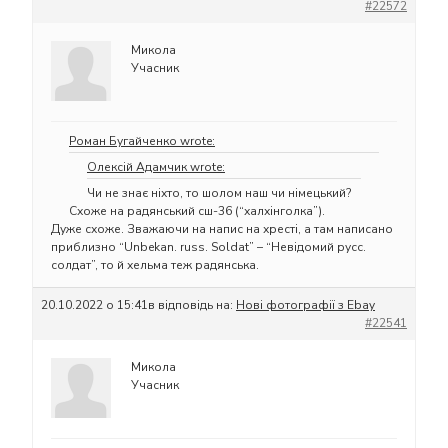
#22572
Микола
Учасник
Роман Бугайченко wrote:
Олексій Адамчик wrote:
Чи не знає ніхто, то шолом наш чи німецький?
Схоже на радянський сш-36 (“халхінголка”).
Дуже схоже. Зважаючи на напис на хресті, а там написано
приблизно “Unbekan. russ. Soldat” – “Невідомий русс.
солдат”, то й хельма теж радянська.
20.10.2022 о 15:41
в відповідь на:
Нові фотографії з Ebay
#22541
Микола
Учасник