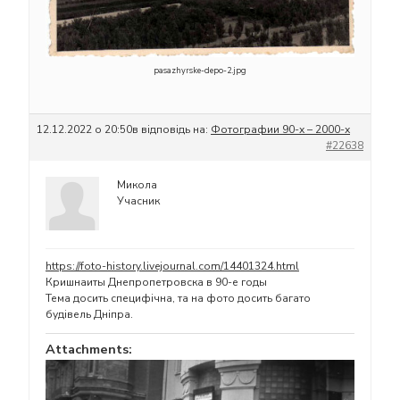
pasazhyrske-depo-2.jpg
12.12.2022 о 20:50
в відповідь на:
Фотографии 90-х – 2000-х
#22638
Микола
Учасник
https://foto-history.livejournal.com/14401324.html
Кришнаиты Днепропетровска в 90-е годы
Тема досить специфічна, та на фото досить багато
будівель Дніпра.
Attachments: