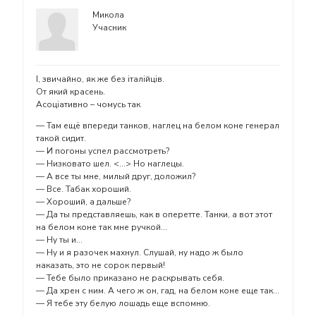
Микола
Учасник
І, звичайно, як же без італійців.
От який красень.
Асоціативно – чомусь так
— Там ещё впереди танков, наглец на белом коне генерал
такой сидит.
— И погоны успел рассмотреть?
— Низковато шел. <…> Но наглецы.
— А все ты мне, милый друг, доложил?
— Все. Табак хороший.
— Хороший, а дальше?
— Да ты представляешь, как в оперетте. Танки, а вот этот
на белом коне так мне ручкой…
— Ну ты и…
— Ну и я разочек махнул. Слушай, ну надо ж было
наказать, это не сорок первый!
— Тебе было приказано не раскрывать себя.
— Да хрен с ним. А чего ж он, гад, на белом коне еще так…
— Я тебе эту белую лошадь еще вспомню.