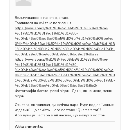
Вельмишановне панство, вітаю.
Трапилося на очі таке посилання
https://wwii.space/%d1%84%d0%be%d1%82%d0%be-
%d1%81%d1%81%d1%81%d1%80-
%d0%b4%d0%bd%d0%b5%d0%bf%d1%80%d0%be%d
0%bf%d0%b5%d1%82%d1%80%d0%be%d0%b2%d1%8
1%d0%ba-%d0%b2-%d0%b3%d0%be%d0%b4%d1%8b-
%d0%b2%d0%be%d0%b9%d0%bd%d1%8b/
та
https://wwii.space/%d1%84%d0%be%d1%82%d0%be-
%d1%81%d1%81%d1%81%d1%80-
%d0%b4%d0%bd%d0%b5%d0%bf%d1%80%d0%be%d
0%bf%d0%b5%d1%82%d1%80%d0%be%d0%b2%d1%8
1%d0%ba-%d0%b2-%d0%b3%d0%be%d0%b4%d1%8b-
%d0%b2%d0%be%d0%b9%d0%bd%d1%8b/2/
Фотографій багато, деякі відомі. Деякі, як на мене, менш
відомі.
Ось така, як приклад, динамічна пара. Куди поділи “ирные
изделия”. що замість нього постало “Quartierarmt”?
Або вулиця Пастера в тій частині, що межує з мостом.
Attachments: