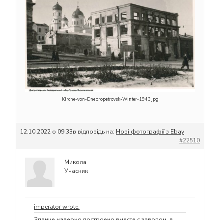
Kirche-von-Dnepropetrovsk-Winter-1943.jpg
12.10.2022 о 09:33
в відповідь на:
Нові фотографії з Ebay
#22510
Микола
Учасник
imperator wrote:
Здание наверно построено вместе с заводом, в