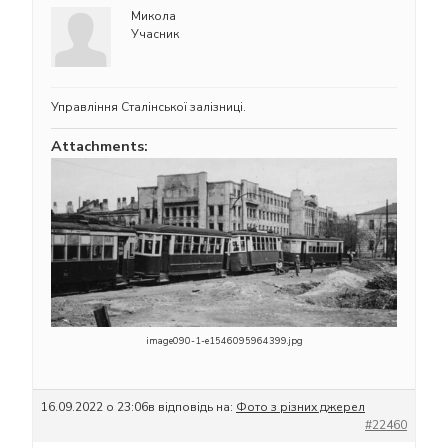
Микола
Учасник
Управління Сталінської залізниці.
Attachments:
image090-1-e1546095964399.jpg
16.09.2022 о 23:06
в відповідь на:
Фото з різних джерел
#22460