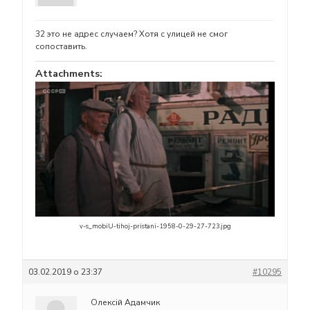
32 это не адрес случаем? Хотя с улицей не смог
сопоставить.
Attachments:
v-s_mobiU-tihoj-pristani-1958-0-29-27-723.jpg
03.02.2019 о 23:37
#10295
Олексій Адамчик