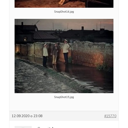
SnapShot14.jpg
SnapShot15.jpg
12.09.2020 о 23:08
#15770