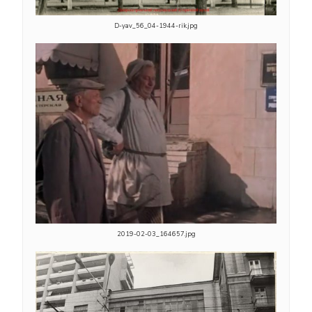
D-yav_56_04-1944-rik.jpg
2019-02-03_164657.jpg