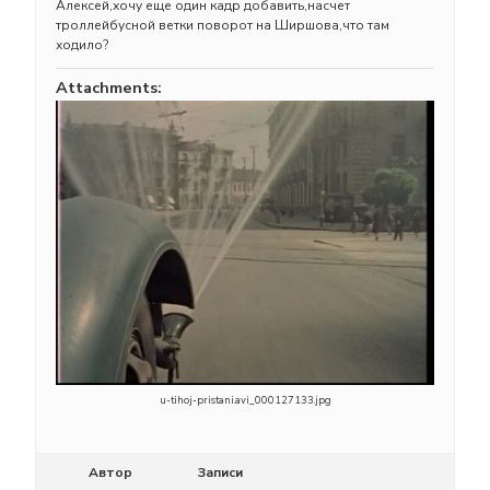
Алексей,хочу еще один кадр добавить,насчет
троллейбусной ветки поворот на Ширшова,что там
ходило?
Attachments:
u-tihoj-pristani.avi_000127133.jpg
Автор
Записи