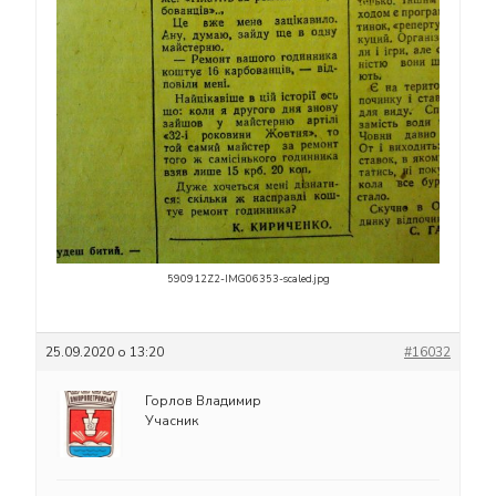
590912Z2-IMG06353-scaled.jpg
25.09.2020 о 13:20
#16032
Горлов Владимир
Учасник