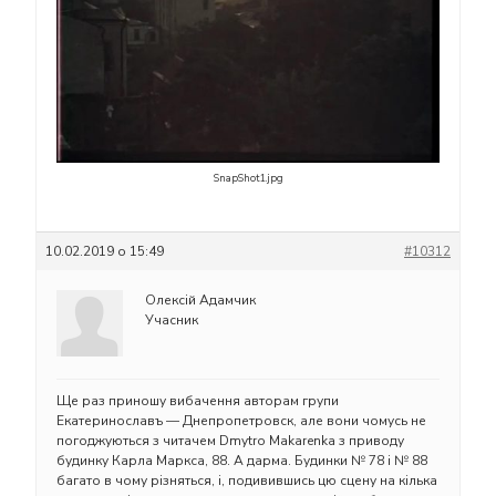
SnapShot1.jpg
10.02.2019 о 15:49
#10312
Олексій Адамчик
Учасник
Ще раз приношу вибачення авторам групи
Екатеринославъ — Днепропетровск, але вони чомусь не
погоджуються з читачем Dmytro Makarenka з приводу
будинку Карла Маркса, 88. А дарма. Будинки № 78 і № 88
багато в чому різняться, і, подивившись цю сцену на кілька