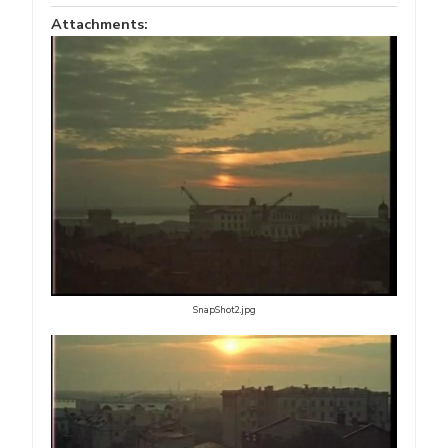
Attachments:
SnapShot2.jpg