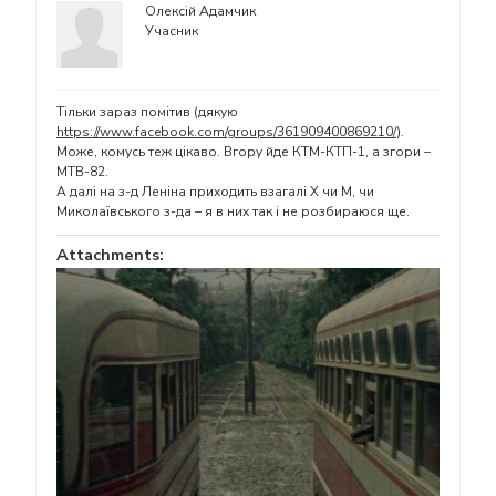
Олексій Адамчик
Учасник
Тільки зараз помітив (дякую
https://www.facebook.com/groups/361909400869210/
).
Може, комусь теж цікаво. Вгору йде КТМ-КТП-1, а згори –
МТВ-82.
А далі на з-д Леніна приходить взагалі Х чи М, чи
Миколаївського з-да – я в них так і не розбираюся ще.
Attachments: