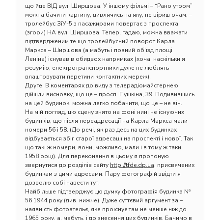
що йде ВІД вул. Ширшова. У іншому фільмі – “Рано утром”
можна бачити картину, дивлячись на яку, не віриш очам, –
тролейбус ЗіУ-5 з пасажирами повертає з проспекта
(згори) НА вул. Ширшова. Тепер, гадаю, можна вважати
підтвердженим те що тролейбусний поворот Карла
Маркса – Ширшова (а мабуть і повний об’їзд площі
Леніна) існував в обидвох напрямках (хоча, наскільки я
розумію, електротранспортники дуже не люблять
влаштовувати перетини контактних мереж).
Друге. В коментарях до виду з телерадіомайстернею
дійшли висновку, що це – просп. Пушкіна, 39. Подивившись
на цей будинок, можна легко побачити, що це – не він.
На мій погляд, цю сцену знято на фоні нині не існуючих
будинків, що після переадресації на Карла Маркса мали
номери 56 і 58. (До речі, як раз десь на цих будинках
відбувається збіг старої адресації на проспекті і нової. Так
що такі ж номери, вони, можливо, мали і в тому ж таки
1958 році). Для переконання в цьому я пропоную
звернутися до розділів сайту
http://tfde.dp.ua
, присвячених
будинкам з цими адресами. Пару фотографій звідти я
дозволю собі навести тут.
Найбільше підтверджує цю думку фотографія будинка №
56 1944 року (див. нижче). Дуже суттєвий аргумент за –
наявність фотоательє, яке проіснує там не менше ніж до
1965 року, а, мабуть, і до знесення цих будинків. Бачимо в