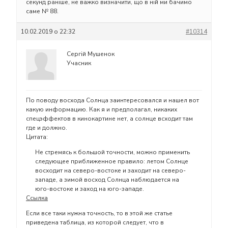
секунд раніше, не важко визначити, що в ній ми бачимо
саме № 88.
10.02.2019 о 22:32
#10314
Сергій Мушенок
Учасник
По поводу восхода Солнца заинтересовался и нашел вот
какую информацию. Как я и предполагал, никаких
спецэффектов в кинокартине нет, а солнце всходит там
где и должно.
Цитата:
Не стремясь к большой точности, можно применить
следующее приближенное правило: летом Солнце
восходит на северо-востоке и заходит на северо-
западе, а зимой восход Солнца наблюдается на
юго-востоке и заход на юго-западе.
Ссылка
Если все таки нужна точность, то в этой же статье
приведена таблица, из которой следует, что в