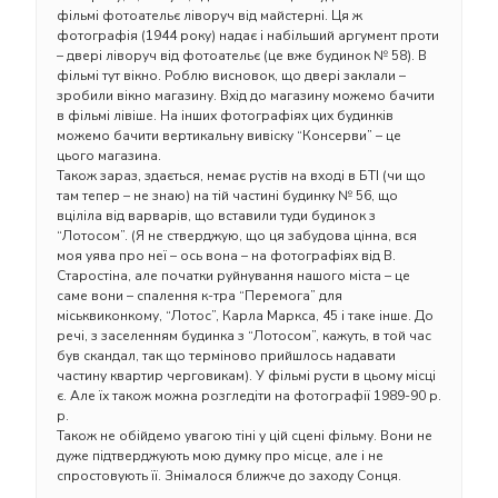
фільмі фотоательє ліворуч від майстерні. Ця ж
фотографія (1944 року) надає і набільший аргумент проти
– двері ліворуч від фотоательє (це вже будинок № 58). В
фільмі тут вікно. Роблю висновок, що двері заклали –
зробили вікно магазину. Вхід до магазину можемо бачити
в фільмі лівіше. На інших фотографіях цих будинків
можемо бачити вертикальну вивіску “Консерви” – це
цього магазина.
Також зараз, здається, немає рустів на вході в БТІ (чи що
там тепер – не знаю) на тій частині будинку № 56, що
вціліла від варварів, що вставили туди будинок з
“Лотосом”. (Я не стверджую, що ця забудова цінна, вся
моя уява про неї – ось вона – на фотографіях від В.
Старостіна, але початки руйнування нашого міста – це
саме вони – спалення к-тра “Перемога” для
міськвиконкому, “Лотос”, Карла Маркса, 45 і таке інше. До
речі, з заселенням будинка з “Лотосом”, кажуть, в той час
був скандал, так що терміново прийшлось надавати
частину квартир черговикам). У фільмі русти в цьому місці
є. Але їх також можна розгледіти на фотографії 1989-90 р.
р.
Також не обійдемо увагою тіні у цій сцені фільму. Вони не
дуже підтверджують мою думку про місце, але і не
спростовують її. Знімалося ближче до заходу Сонця.