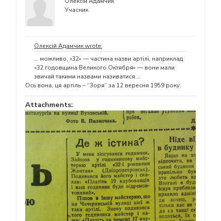
Олексій Адамчик
Учасник
Олексій Адамчик wrote:
… можливо, «32» — частина назви артілі, наприклад
«32 годовщина Великого Октября» — вони мали
звичай такими назвами називатися…
Ось вона, ця артіль – “Зоря” за 12 вересня 1959 року.
Attachments: