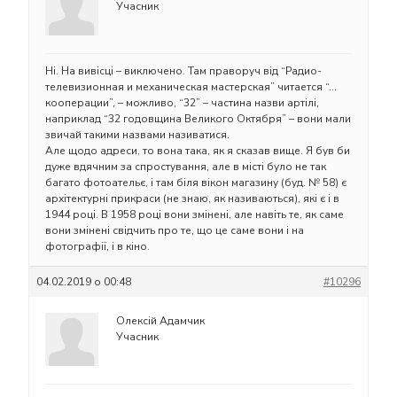
Учасник
Ні. На вивісці – виключено. Там праворуч від “Радио-
телевизионная и механическая мастерская” читается “…
кооперации”, – можливо, “32” – частина назви артілі,
наприклад “32 годовщина Великого Октября” – вони мали
звичай такими назвами називатися.
Але щодо адреси, то вона така, як я сказав вище. Я був би
дуже вдячним за спростування, але в місті було не так
багато фотоательє, і там біля вікон магазину (буд. № 58) є
архітектурні прикраси (не знаю, як називаються), які є і в
1944 році. В 1958 році вони змінені, але навіть те, як саме
вони змінені свідчить про те, що це саме вони і на
фотографії, і в кіно.
04.02.2019 о 00:48
#10296
Олексій Адамчик
Учасник