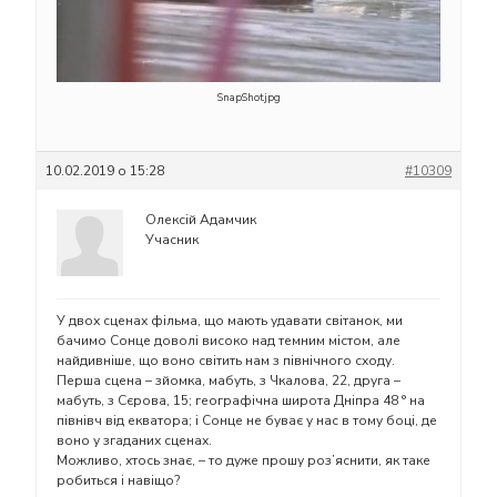
SnapShot.jpg
10.02.2019 о 15:28
#10309
Олексій Адамчик
Учасник
У двох сценах фільма, що мають удавати світанок, ми
бачимо Сонце доволі високо над темним містом, але
найдивніше, що воно світить нам з північного сходу.
Перша сцена – зйомка, мабуть, з Чкалова, 22, друга –
мабуть, з Сєрова, 15; географічна широта Дніпра 48 ° на
півнівч від екватора; і Сонце не буває у нас в тому боці, де
воно у згаданих сценах.
Можливо, хтось знає, – то дуже прошу роз’яснити, як таке
робиться і навіщо?