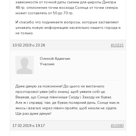
зависимости от точной даты съемки для широты Днепра
48 гр. отклонение точки восхода Солнца от точки севера
может составлять от 50 до 70 гр.
И спасибо что поднимаете вопросы, которые заставляют
узнавать новую информацию касательно нашего города и
не только.
10.02.2019 о 23:26
#10315
Олексій Адамчик
Учасник
Дуже дякую за пояснення! До цього не вистачало
просторової уяви (або знань), щоб уявити собі це.
Вважав, що Сонце північніше Сходу і Заходу не буває.
Але ж і справді, там, де буває полярний день, Сонце має ж
якось і взагалі через північ пройти, щоб ніколи не сідати.
Ще раз дуже дякую!
17.02.2019 о 19:17
#10380