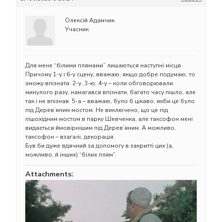
Олексій Адамчик
Учасник
Для мене “білими плямами” лишаються наступні місця.
Причому 1-у і 6-у сцену, вважаю, якщо добре подумаю, то
зможу впізнати. 2-у, 3-ю, 4-у – коли обговорювали
минулого разу, намагався впізнати, багато часу пішло, але
так і не впізнав. 5-а – вважаю, було б цікаво, якби це було
під Дерев’яним мостом. Не виключено, що це під
пішохідним мостом в парку Шевченка, але таксофон мені
видається ймовірнішим під Дерев’яним. А можливо,
таксофон – взагалі, декорація.
Був би дуже вдячний за допомогу в закритті цих (а,
можливо, й інших) “білих плям”.
Attachments: