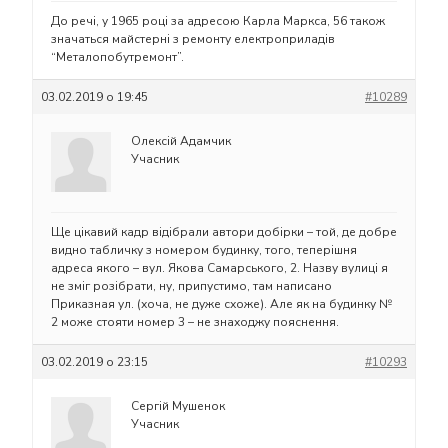
До речі, у 1965 році за адресою Карла Маркса, 56 також
значаться майстерні з ремонту електроприладів
“Металопобутремонт”.
03.02.2019 о 19:45
#10289
Олексій Адамчик
Учасник
Ще цікавий кадр відібрали автори добірки – той, де добре
видно табличку з номером будинку, того, теперішня
адреса якого – вул. Якова Самарського, 2. Назву вулиці я
не зміг розібрати, ну, припустимо, там написано
Приказная ул. (хоча, не дуже схоже). Але як на будинку №
2 може стояти номер 3 – не знаходжу пояснення.
03.02.2019 о 23:15
#10293
Сергій Мушенок
Учасник