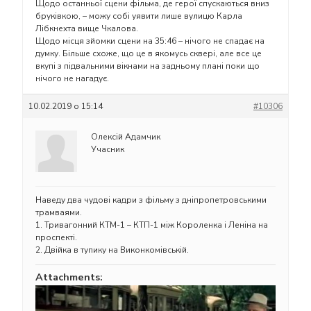
Щодо останньої сцени фільма, де герої спускаються вниз
бруківкою, – можу собі уявити лише вулицю Карла
Лібкнехта вище Чкалова.
Щодо місця зйомки сцени на 35:46 – нічого не спадає на
думку. Більше схоже, що це в якомусь сквері, але все це
вкупі з підвальними вікнами на задньому плані поки що
нічого не нагадує.
10.02.2019 о 15:14
#10306
Олексій Адамчик
Учасник
Наведу два чудові кадри з фільму з дніпропетровськими
трамваями.
1. Тривагонний КТМ-1 – КТП-1 між Короленка і Леніна на
проспекті.
2. Двійка в тупику на Виконкомівській.
Attachments: