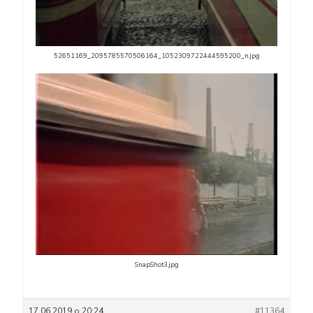
52651169_2095785570506164_1052309722444595200_n.jpg
SnapShot3.jpg
17.06.2019 о 20:24
#11364