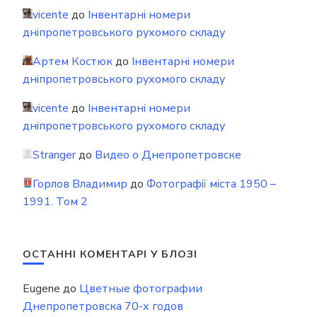
vicente
до
Інвентарні номери
дніпропетровського рухомого складу
Артем Костюк
до
Інвентарні номери
дніпропетровського рухомого складу
vicente
до
Інвентарні номери
дніпропетровського рухомого складу
Stranger
до
Видео о Днепропетровске
Горлов Владимир
до
Фотографії міста 1950 –
1991. Том 2
ОСТАННІ КОМЕНТАРІ У БЛОЗІ
Eugene
до
Цветные фотографии
Днепропетровска 70-х годов