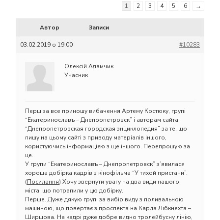
1
2
3
4
5
6
→
Автор
Записи
03.02.2019 о 19:00
#10283
Олексій Адамчик
Учасник
Перш за все приношу вибачення Артему Костюку, групі
“Екатеринославъ – Днепропетровск” і авторам сайта
“Днепропетровская городская энциклопедия” за те, що
пишу на цьому сайті з приводу матеріалів іншого,
користуючись інформацією з ще іншого. Перепрошую за
це.
У групи “Екатеринославъ – Днепропетровск” з’явилася
хороша добірка кадрів з кінофільма “У тихой пристани”.
(
Посилання
) Хочу звернути увагу на два види нашого
міста, що потрапили у цю добірку.
Перше. Дуже дякую групі за вибір виду з поливальною
машиною, що повертає з проспекта на Карла Лібкнехта –
Ширшова. На кадрі дуже добре видно тролейбусну лінію,