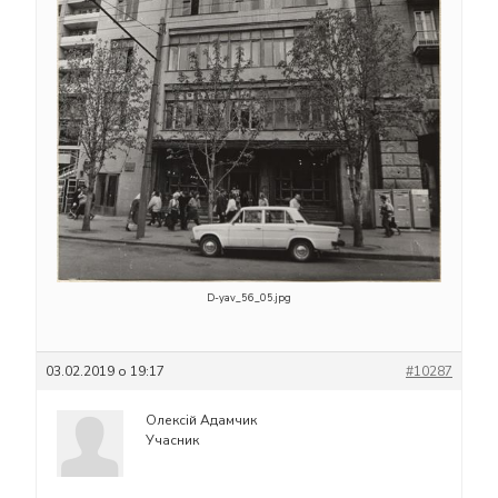
D-yav_56_05.jpg
03.02.2019 о 19:17
#10287
Олексій Адамчик
Учасник