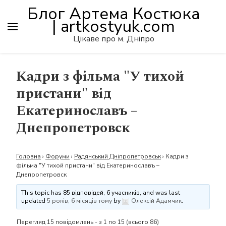
Блог Артема Костюка
| artkostyuk.com
Цікаве про м. Дніпро
Кадри з фільма "У тихой
пристани" від
Екатеринославъ –
Днепропетровск
Головна
›
Форуми
›
Радянський Дніпропетровськ
›
Кадри з
фільма "У тихой пристани" від Екатеринославъ –
Днепропетровск
This topic has 85 відповідей, 6 учасників, and was last
updated
5 років, 6 місяців тому
by
Олексій Адамчик
.
Перегляд 15 повідомлень - з 1 по 15 (всього 86)