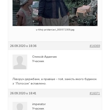
u-tihoj-pristani.avi_000572309.jpg
26.09.2020 о 18:36
#16069
Олексій Адамчик
Учасник
Ліворуч держбанк, а правіше – той, замість якого будинок
з “Лотосом” вставлено.
26.09.2020 о 18:41
#16071
imperator
Учасник