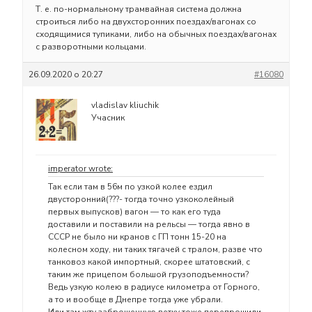
Т. е. по-нормальному трамвайная система должна
строиться либо на двухсторонних поездах/вагонах со
сходящимися тупиками, либо на обычных поездах/вагонах
с разворотными кольцами.
26.09.2020 о 20:27
#16080
vladislav kliuchik
Учасник
imperator wrote:
Так если там в 56м по узкой колее ездил
двусторонний(???- тогда точно узкоколейный
первых выпусков) вагон — то как его туда
доставили и поставили на рельсы — тогда явно в
СССР не было ни кранов с ГП тонн 15-20 на
колесном ходу, ни таких тягачей с тралом, разве что
танковоз какой импортный, скорее штатовский, с
таким же прицепом большой грузоподъемности?
Ведь узкую колею в радиусе километра от Горного,
а то и вообще в Днепре тогда уже убрали.
Или там жту заброшенную ветку тоже перепрошили