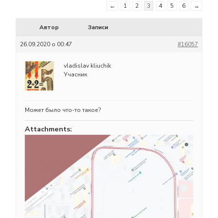
←
1
2
3
4
5
6
→
Автор
Записи
26.09.2020 о 00:47
#16057
vladislav kliuchik
Учасник
Может было что-то такое?
Attachments: