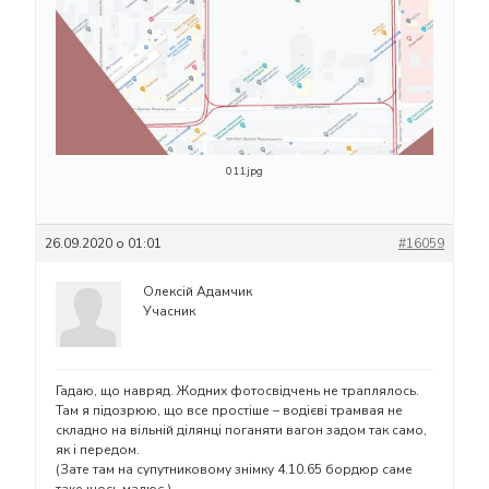
011.jpg
26.09.2020 о 01:01
#16059
Олексій Адамчик
Учасник
Гадаю, що навряд. Жодних фотосвідчень не траплялось.
Там я підозрюю, що все простіше – водієві трамвая не
складно на вільній ділянці поганяти вагон задом так само,
як і передом.
(Зате там на супутниковому знімку 4.10.65 бордюр саме
таке щось малює.)