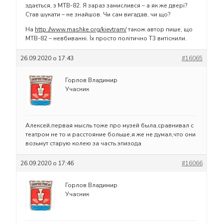
здається, з МТВ-82. Я зараз замислився – а як же двері?
Став шукати – не знайшов. Чи сам вигадав, чи що?
На
http://www.mashke.org/kievtram/
також автор пише, що
МТВ-82 – невбиванні. Їх просто політично Т3 витіснили.
26.09.2020 о 17:43
#16065
Горлов Владимир
Учасник
Алексей,первая мысль тоже про музей была,сравнивал с
театром не то и расстояние больше,я же не думал,что они
возьмут старую колею за часть эпизода
26.09.2020 о 17:46
#16066
Горлов Владимир
Учасник