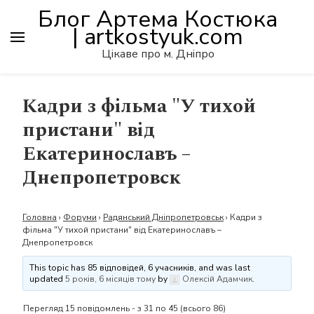
Блог Артема Костюка
| artkostyuk.com
Цікаве про м. Дніпро
Кадри з фільма "У тихой
пристани" від
Екатеринославъ –
Днепропетровск
Головна
›
Форуми
›
Радянський Дніпропетровськ
›
Кадри з
фільма "У тихой пристани" від Екатеринославъ –
Днепропетровск
This topic has 85 відповідей, 6 учасників, and was last
updated
5 років, 6 місяців тому
by
Олексій Адамчик
.
Перегляд 15 повідомлень - з 31 по 45 (всього 86)