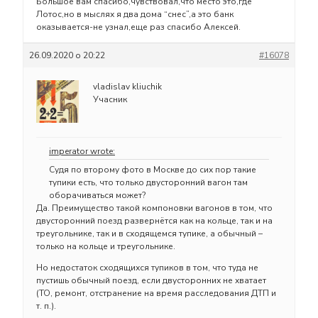
Большое вам спасибо,чувствовал,что место это,где
Лотос,но в мыслях я два дома “снес”,а это банк
оказывается-не узнал,еще раз спасибо Алексей.
26.09.2020 о 20:22
#16078
vladislav kliuchik
Учасник
imperator wrote:
Судя по второму фото в Москве до сих пор такие
тупики есть, что только двусторонний вагон там
оборачиваться может?
Да. Преимущество такой компоновки вагонов в том, что
двусторонний поезд развернётся как на кольце, так и на
треугольнике, так и в сходящемся тупике, а обычный –
только на кольце и треугольнике.
Но недостаток сходящихся тупиков в том, что туда не
пустишь обычный поезд, если двусторонних не хватает
(ТО, ремонт, отстранение на время расследования ДТП и
т. п.).