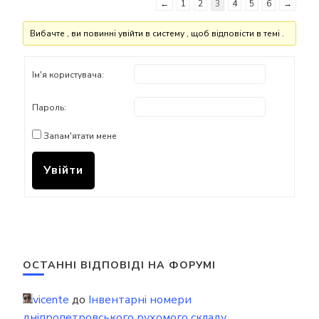
←
1
2
3
4
5
6
→
Вибачте , ви повинні увійти в систему , щоб відповісти в темі .
Ім'я користувача:
Пароль:
Запам'ятати мене
Увійти
ОСТАННІ ВІДПОВІДІ НА ФОРУМІ
vicente
до
Інвентарні номери
дніпропетровського рухомого складу