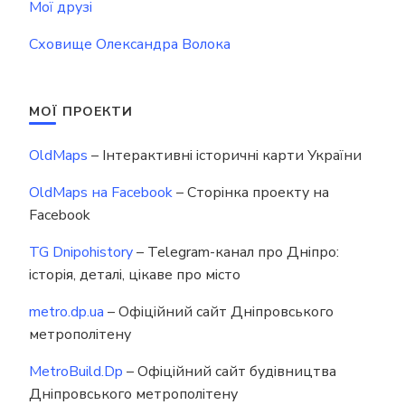
Мої друзі
Сховище Олександра Волока
МОЇ ПРОЕКТИ
OldMaps
– Інтерактивні історичні карти України
OldMaps на Facebook
– Сторінка проекту на
Facebook
TG Dnipohistory
– Telegram-канал про Дніпро:
історія, деталі, цікаве про місто
metro.dp.ua
– Офіційний сайт Дніпровського
метрополітену
MetroBuild.Dp
– Офіційний сайт будівництва
Дніпровського метрополітену