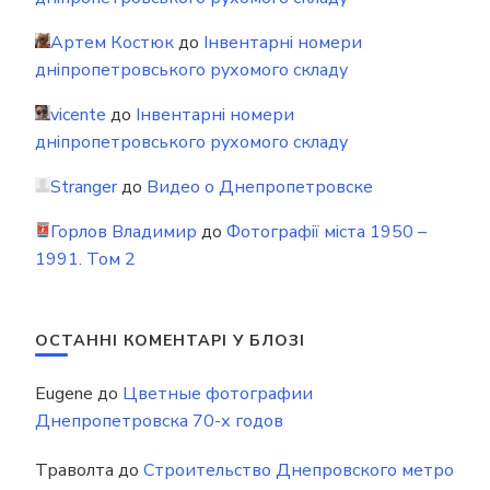
Артем Костюк
до
Інвентарні номери
дніпропетровського рухомого складу
vicente
до
Інвентарні номери
дніпропетровського рухомого складу
Stranger
до
Видео о Днепропетровске
Горлов Владимир
до
Фотографії міста 1950 –
1991. Том 2
ОСТАННІ КОМЕНТАРІ У БЛОЗІ
Eugene
до
Цветные фотографии
Днепропетровска 70-х годов
Траволта
до
Строительство Днепровского метро