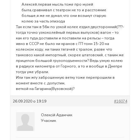
Алексей,первая мысль тоже про музей
была,сравнивал с театром не то и расстояние
больше,я же не думал,что они возьмут старую
колею за часть эпизода
Так если там в 56м по узкой колее ездил двусторонний(???-
тогда точно узкоколейный первых выпусков) вагон – то
как его туда доставили и поставили на рельсы – тогда
явно в СССР не было ни кранов с ГП тонн 15-20 на
колесном ходу, ни таких тягачей с тралом, разве что
танковоз какой импортный, скорее штатовский, с таким же
прицепом большой грузоподъемности? Ведь узкую колею
в радиусе километра от Горного, а то и вообще в Днепре
тогда уже убрали.
Или там жту заброшенную ветку тоже перепрошили в
момент вместе с ,допустим,
веткой на Гагарина(Вузовской)?
26.09.2020 о 19:19
#16074
Олексій Адамчик
Учасник