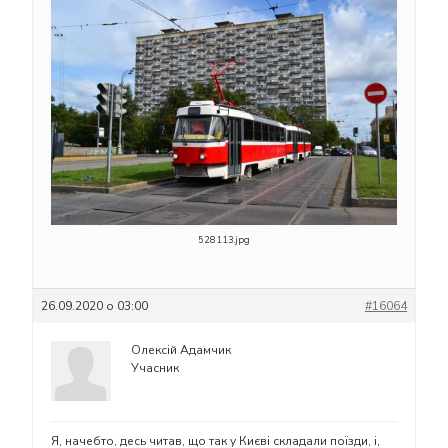
528113.jpg
26.09.2020 о 03:00
#16064
Олексій Адамчик
Учасник
Я, начебто, десь читав, що так у Києві складали поїзди, і,