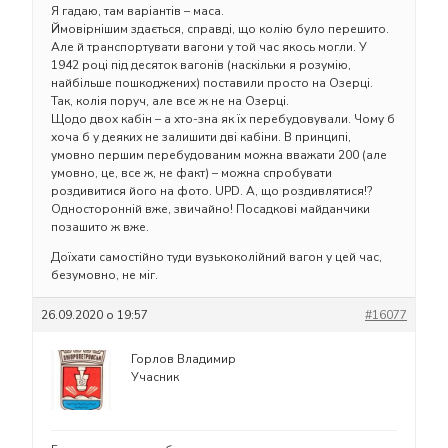
Я гадаю, там варіантів – маса.
Ймовірнішим здається, справді, що колію було перешито.
Але й транспортувати вагони у той час якось могли. У
1942 році під десяток вагонів (наскільки я розумію,
найбільше пошкоджених) поставили просто на Озерці.
Так, колія поруч, але все ж не на Озерці.
Щодо двох кабін – а хто-зна як їх перебудовували. Чому б
хоча б у деяких не залишити дві кабіни. В принципі,
умовно першим перебудованим можна вважати 200 (але
умовно, це, все ж, не факт) – можна спробувати
роздивитися його на фото. UPD. А, що роздивлятися!?
Односторонній вже, звичайно! Посадкові майданчики
позашито ж вже.
Доїхати самостійно туди вузькоколійний вагон у цей час,
безумовно, не міг.
26.09.2020 о 19:57
#16077
Горлов Владимир
Учасник