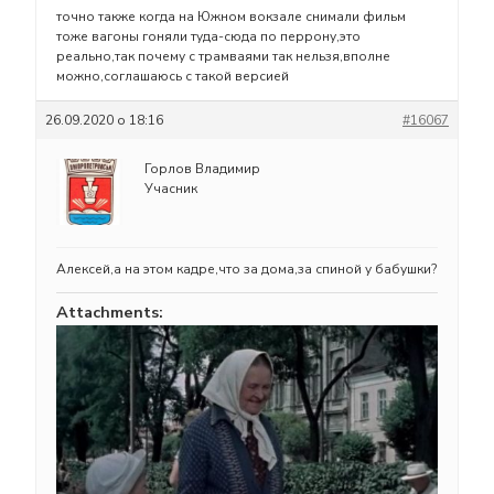
точно также когда на Южном вокзале снимали фильм
тоже вагоны гоняли туда-сюда по перрону,это
реально,так почему с трамваями так нельзя,вполне
можно,соглашаюсь с такой версией
26.09.2020 о 18:16
#16067
Горлов Владимир
Учасник
Алексей,а на этом кадре,что за дома,за спиной у бабушки?
Attachments: