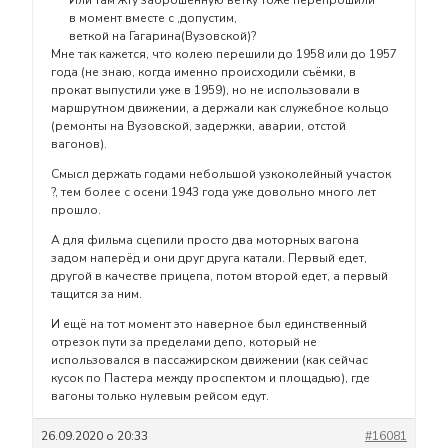
в момент вместе с ,допустим,
веткой на Гагарина(Вузовской)?
Мне так кажется, что колею перешили до 1958 или до 1957
года (не знаю, когда именно происходили съёмки, в
прокат выпустили уже в 1959), но не использовали в
маршрутном движении, а держали как служебное кольцо
(ремонты на Вузовской, задержки, аварии, отстой
вагонов).
Смысл держать годами небольшой узкоколейный участок
?, тем более с осени 1943 года уже довольно много лет
прошло.
А для фильма сцепили просто два моторных вагона
задом наперёд и они друг друга катали. Первый едет,
другой в качестве прицепа, потом второй едет, а первый
тащится за ним.
И ещё на тот момент это наверное был единственный
отрезок пути за пределами депо, который не
использовался в пассажирском движении (как сейчас
кусок по Пастера между проспектом и площадью), где
вагоны только нулевым рейсом едут.
26.09.2020 о 20:33
#16081