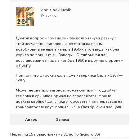
vladislav kliuchik
Учасник
Другой вопрос – почему они так долго тянули резину с
этой несчастной пятёркой и несмотря на планы
возобновить её ещё в начале 1950-х в том виде, как она
ходила до войны (т. е. “Заводы – Октябрьская пл.”),
восстановили её лишь в ноябре 1960 и в другую сторону –
к ДИИТу.
При том, что широкая колея уже наверняка была к 1957—
1958.
Может не хватало вагонов, может считали, что двойка,
семёрка и единица нормально справляются. Можно
доехать двойкой до тупика у горсовета и там пересесть на
трамвай/троллейбус, поднявшись к Октябрьской площади.
Автор
Записи
Перегляд 15 повідомлень - з 31 по 45 (всього 86)