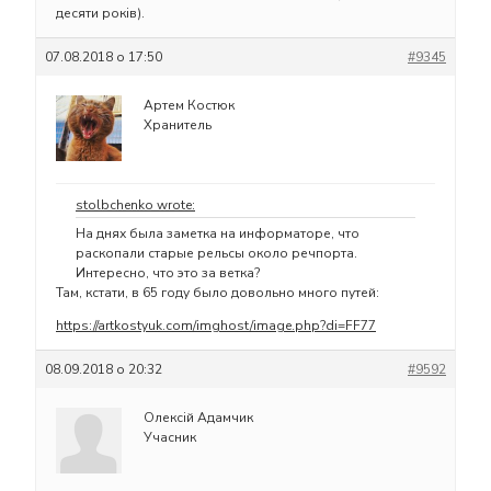
десяти років).
07.08.2018 о 17:50
#9345
Артем Костюк
Хранитель
stolbchenko wrote:
На днях была заметка на информаторе, что
раскопали старые рельсы около речпорта.
Интересно, что это за ветка?
Там, кстати, в 65 году было довольно много путей:
https://artkostyuk.com/imghost/image.php?di=FF77
08.09.2018 о 20:32
#9592
Олексій Адамчик
Учасник