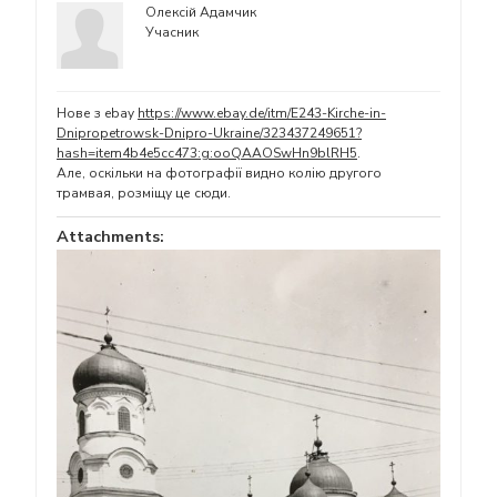
Олексій Адамчик
Учасник
Нове з ebay
https://www.ebay.de/itm/E243-Kirche-in-
Dnipropetrowsk-Dnipro-Ukraine/323437249651?
hash=item4b4e5cc473:g:ooQAAOSwHn9blRH5
.
Але, оскільки на фотографії видно колію другого
трамвая, розміщу це сюди.
Attachments: