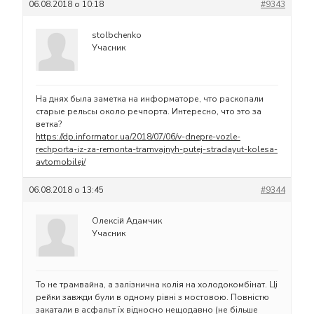
06.08.2018 о 10:18
#9343
stolbchenko
Учасник
На днях была заметка на информаторе, что раскопали
старые рельсы около речпорта. Интересно, что это за
ветка?
https://dp.informator.ua/2018/07/06/v-dnepre-vozle-
rechporta-iz-za-remonta-tramvajnyh-putej-stradayut-kolesa-
avtomobilej/
06.08.2018 о 13:45
#9344
Олексій Адамчик
Учасник
То не трамвайна, а залізнична колія на холодокомбінат. Ці
рейки завжди були в одному рівні з мостовою. Повністю
закатали в асфальт їх відносно нещодавно (не більше