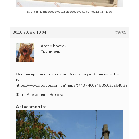
Stra-e-in-DnipropetrowskDnepropetrovskUkraine21.9.1941.jpg
30.10.2018 о 10:04
#9705
Артем Костюк
Хранитель
Остатки крепления контактной сети на ул. Кониского. Вот
тут:
https://www.google.com.ua/maps/@48.4466946,35.0332648,3a,75y,2
Фото
Александра Волока
Attachments: