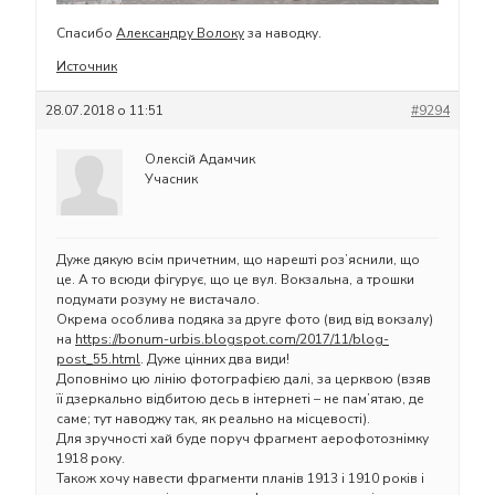
Спасибо
Александру Волоку
за наводку.
Источник
28.07.2018 о 11:51
#9294
Олексій Адамчик
Учасник
Дуже дякую всім причетним, що нарешті роз’яснили, що
це. А то всюди фігурує, що це вул. Вокзальна, а трошки
подумати розуму не вистачало.
Окрема особлива подяка за друге фото (вид від вокзалу)
на
https://bonum-urbis.blogspot.com/2017/11/blog-
post_55.html
. Дуже цінних два види!
Доповнімо цю лінію фотографією далі, за церквою (взяв
її дзеркально відбитою десь в інтернеті – не пам’ятаю, де
саме; тут наводжу так, як реально на місцевості).
Для зручності хай буде поруч фрагмент аерофотознімку
1918 року.
Також хочу навести фрагменти планів 1913 і 1910 років і