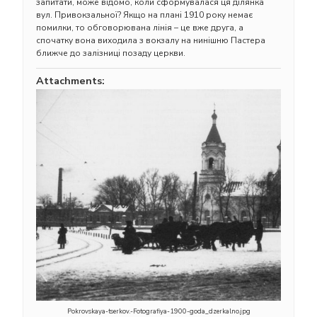
запитати, може відомо, коли сформувалася ця ділянка
вул. Привокзальної? Якщо на плані 1910 року немає
помилки, то обговорювана лінія – це вже друга, а
спочатку вона виходила з вокзалу на нинішню Пастера
ближче до залізниці позаду церкви.
Attachments:
Pokrovskaya-tserkov.-Fotografiya-1900-goda_dzerkalno.jpg