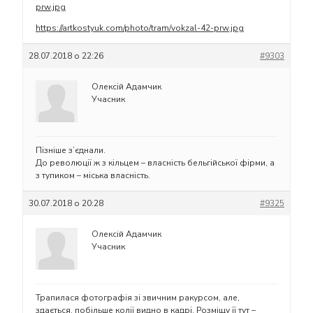
prw.jpg
https://artkostyuk.com/photo/tram/vokzal-42-prw.jpg
28.07.2018 о 22:26
#9303
Олексій Адамчик
Учасник
Пізніше з’єднали.
До революції ж з кільцем – власність бельгійської фірми, а
з тупиком – міська власність.
30.07.2018 о 20:28
#9325
Олексій Адамчик
Учасник
Трапилася фотографія зі звичним ракурсом, але,
здається, побільше колії видно в кадрі. Розміщу її тут –