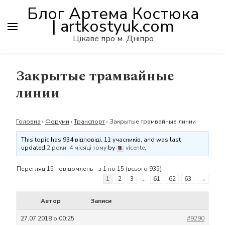
Блог Артема Костюка
| artkostyuk.com
Цікаве про м. Дніпро
Закрытые трамвайные
линии
Головна
›
Форуми
›
Транспорт
›
Закрытые трамвайные линии
This topic has 934 відповіді, 11 учасників, and was last
updated
2 роки, 4 місяці тому
by
vicente
.
Перегляд 15 повідомлень - з 1 по 15 (всього 935)
1
2
3
…
61
62
63
→
Автор
Записи
27.07.2018 о 00:25
#9290