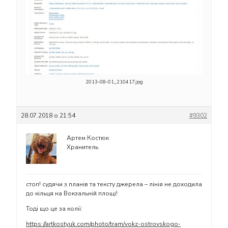
2013-08-01_210417.jpg
28.07.2018 о 21:54
#9302
Артем Костюк
Хранитель
стоп! судячи з планів та тексту джерела – лінія не доходила
до кільця на Вокзальній площі!
Тоді що це за колії:
https://artkostyuk.com/photo/tram/vokz-ostrovskogo-