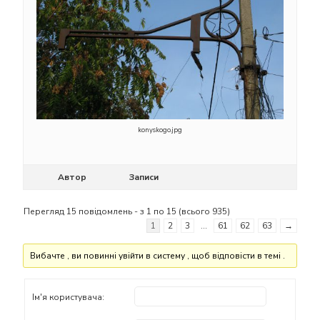
konyskogo.jpg
Автор
Записи
Перегляд 15 повідомлень - з 1 по 15 (всього 935)
1
2
3
…
61
62
63
→
Вибачте , ви повинні увійти в систему , щоб відповісти в темі .
Ім'я користувача: