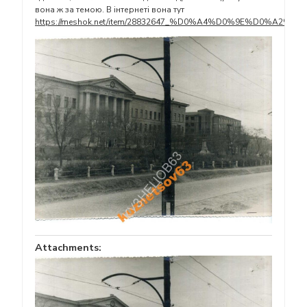
вона ж за темою. В інтернеті вона тут
https://meshok.net/item/28832647_%D0%A4%D0%9E%D
Attachments: