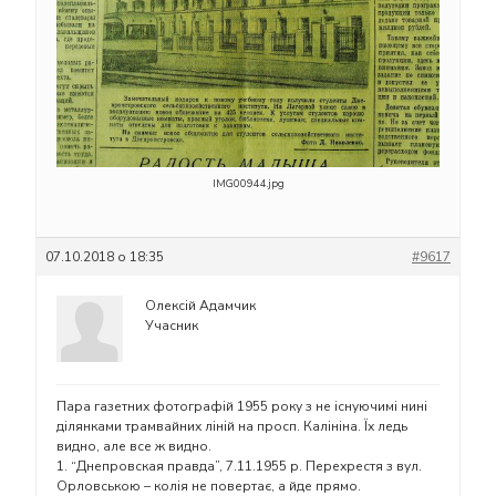
IMG00944.jpg
07.10.2018 о 18:35
#9617
Олексій Адамчик
Учасник
Пара газетних фотографій 1955 року з не існуючимі нині
ділянками трамвайних ліній на просп. Калініна. Їх ледь
видно, але все ж видно.
1. “Днепровская правда”, 7.11.1955 р. Перехрестя з вул.
Орловською – колія не повертає, а йде прямо.